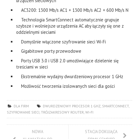
urządzeń sieciowych
AC3200: 1300 Mb/s AC1 + 1300 Mb/s AC2 + 600 Mb/s N
Technologia SmartConnect automatycznie grupuje
szybsze i wolniejsze urządzenia AC aby łączyły się one z
oddzielnymi sieciami
Domyślnie włączone szyfrowanie sieci Wi-Fi
Gigabitowe porty przewodowe
Porty USB 3.0 i USB 2.0 umożliwiające dzielenie się
treściami w sieci
Ekstremalnie wydajny dwurdzeniowy procesor 1 GHz
Możliwość tworzenia izolowanych sieci dla gości
DLA FIRM
DWURDZENIOWY PROCESOR 1 GHZ
,
SMARTCONNECT
,
SZYFROWANIE SIECI
,
TRÓJZAKRESOWY ROUTER
,
WI-FI
NOWA
STACJA DOKUJĄCA