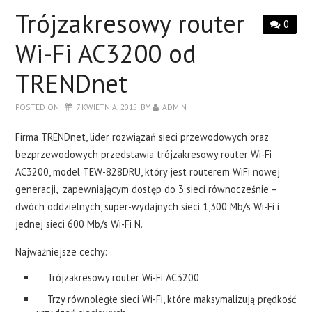
LAPTOPY
Trójzakresowy router
0
DRUKARKI
Wi-Fi AC3200 od
TRENDnet
SERWERY
POSTED ON
7 KWIETNIA, 2015
BY
ADMIN
O NAS
Firma TRENDnet, lider rozwiązań sieci przewodowych oraz
bezprzewodowych przedstawia trójzakresowy router Wi-Fi
KONTAKT
AC3200, model TEW-828DRU, który jest routerem WiFi nowej
generacji, zapewniającym dostęp do 3 sieci równocześnie –
dwóch oddzielnych, super-wydajnych sieci 1,300 Mb/s Wi-Fi i
jednej sieci 600 Mb/s Wi-Fi N.
Najważniejsze cechy:
Trójzakresowy router Wi-Fi AC3200
Trzy równoległe sieci Wi-Fi, które maksymalizują prędkość