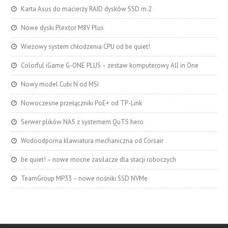
Karta Asus do macierzy RAID dysków SSD m.2
Nowe dyski Plextor M8V Plus
Wieżowy system chłodzenia CPU od be quiet!
Colorful iGame G-ONE PLUS – zestaw komputerowy All in One
Nowy model Cubi N od MSI
Nowoczesne przełączniki PoE+ od TP-Link
Serwer plików NAS z systemem QuTS hero
Wodoodporna klawiatura mechaniczna od Corsair
be quiet! – nowe mocne zasilacze dla stacji roboczych
TeamGroup MP33 – nowe nośniki SSD NVMe