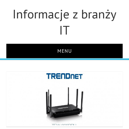
Informacje z branży
IT
MENU
STRONA GŁÓWNA
DLA FIRM
DYSKI
MONITORY