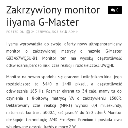
LAPTOPY
Zakrzywiony monitor
0
DRUKARKI
iiyama G-Master
POSTED ON
24 CZERWCA, 2025
BY
ADMIN
SERWERY
Iiyama wprowadziła do swojej oferty nowy ultrapanoramiczny
O NAS
monitor o zakrzywionej matrycy o nazwie G-Master
GB3467WQSU-B1. Monitor ten ma wysoką częstotliwość
KONTAKT
odświeżania, bardzo niski czas reakcji i rozdzielczość UWQHD.
Monitor na pewno spodoba się graczom i miłośnikom kina, jego
rozdzielczość to 3440 x 1440 pikseli, a częstotliwość
odświeżania 165 Hz. Rozmiar ekranu to 34 cale, mamy tu do
czynienia z 8-bitową matrycą VA o zakrzywieniu 1500R.
Deklarowany czas reakcji (MPRT) wynosi 0,4 milisekundy,
natomiast kontrast 3000:1, zaś jasność do 550 cd/m². Monitor
obsługuje technologię AMD FreeSync Premium i posiada dwa
wbudowane głośniki, każdy o mocy 2 W.