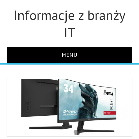
Informacje z branży
IT
MENU
STRONA GŁÓWNA
DLA FIRM
DYSKI
MONITORY