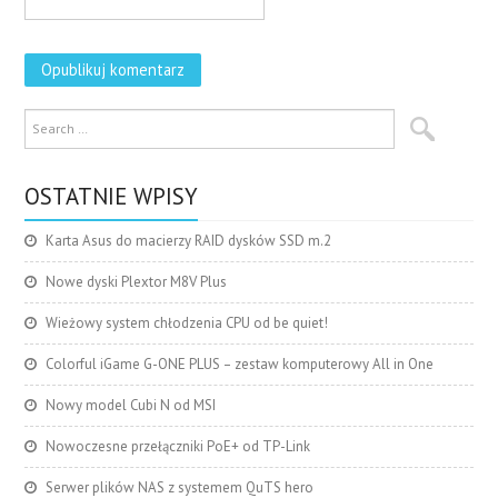
OSTATNIE WPISY
Karta Asus do macierzy RAID dysków SSD m.2
Nowe dyski Plextor M8V Plus
Wieżowy system chłodzenia CPU od be quiet!
Colorful iGame G-ONE PLUS – zestaw komputerowy All in One
Nowy model Cubi N od MSI
Nowoczesne przełączniki PoE+ od TP-Link
Serwer plików NAS z systemem QuTS hero