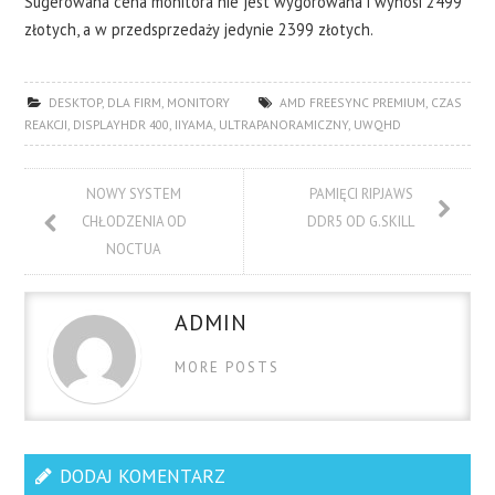
Sugerowana cena monitora nie jest wygórowana i wynosi 2499
złotych, a w przedsprzedaży jedynie 2399 złotych.
DESKTOP
,
DLA FIRM
,
MONITORY
AMD FREESYNC PREMIUM
,
CZAS
REAKCJI
,
DISPLAYHDR 400
,
IIYAMA
,
ULTRAPANORAMICZNY
,
UWQHD
NOWY SYSTEM
PAMIĘCI RIPJAWS
CHŁODZENIA OD
DDR5 OD G.SKILL
NOCTUA
ADMIN
MORE POSTS
DODAJ KOMENTARZ