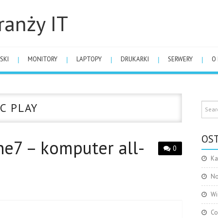
ranży IT
SKI
MONITORY
LAPTOPY
DRUKARKI
SERWERY
O
C PLAY
OST
e7 – komputer all-
0
Ka
No
Wi
Co