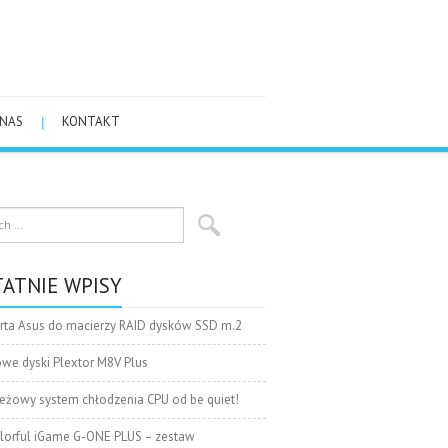
 NAS
KONTAKT
ATNIE WPISY
rta Asus do macierzy RAID dysków SSD m.2
we dyski Plextor M8V Plus
eżowy system chłodzenia CPU od be quiet!
lorful iGame G-ONE PLUS – zestaw