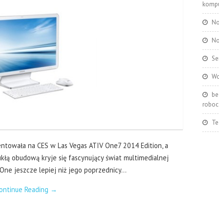
kompu
No
No
Se
Wo
be
roboc
Te
zentowała na CES w Las Vegas ATIV One7 2014 Edition, a
kłą obudową kryje się fascynujący świat multimedialnej
One jeszcze lepiej niż jego poprzednicy…
ontinue Reading
→