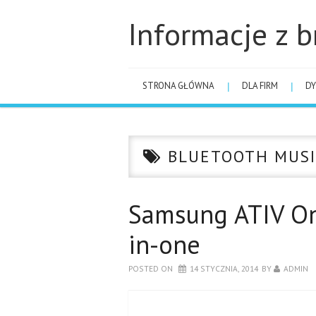
Informacje z b
STRONA GŁÓWNA
DLA FIRM
DY
BLUETOOTH MUSI
Samsung ATIV On
in-one
POSTED ON
14 STYCZNIA, 2014
BY
ADMIN