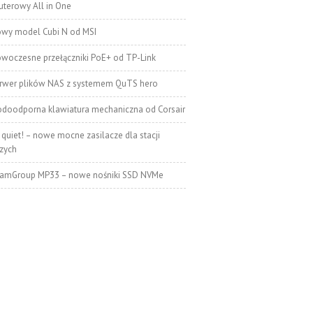
terowy All in One
wy model Cubi N od MSI
woczesne przełączniki PoE+ od TP-Link
rwer plików NAS z systemem QuTS hero
doodporna klawiatura mechaniczna od Corsair
 quiet! – nowe mocne zasilacze dla stacji
zych
amGroup MP33 – nowe nośniki SSD NVMe