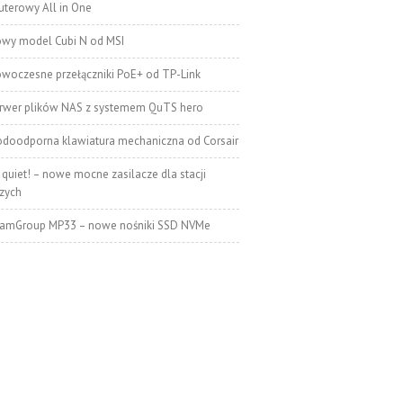
terowy All in One
wy model Cubi N od MSI
woczesne przełączniki PoE+ od TP-Link
rwer plików NAS z systemem QuTS hero
doodporna klawiatura mechaniczna od Corsair
 quiet! – nowe mocne zasilacze dla stacji
zych
amGroup MP33 – nowe nośniki SSD NVMe