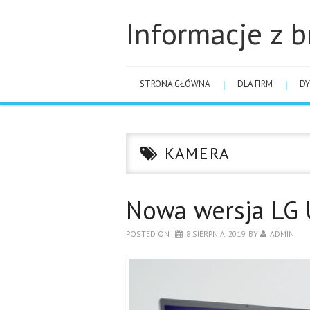
Informacje z b
STRONA GŁÓWNA
DLA FIRM
DY
KAMERA
Nowa wersja LG 
POSTED ON
8 SIERPNIA, 2019
BY
ADMIN