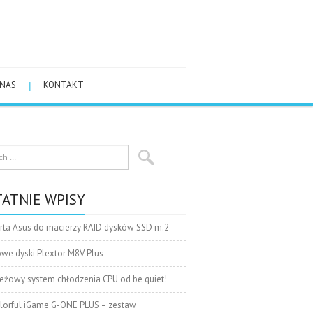
 NAS
KONTAKT
ATNIE WPISY
rta Asus do macierzy RAID dysków SSD m.2
we dyski Plextor M8V Plus
eżowy system chłodzenia CPU od be quiet!
lorful iGame G-ONE PLUS – zestaw