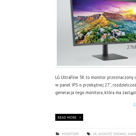
LG UltraFine 5K to monitor przeznaczony 
w panel IPS o przekątnej 27’’, rozdzielczo
generacja tego monitora, która ma zastąp
C
READ MORE
MONITORY
5K
,
JASNOŚĆ EKRANU
,
KAM