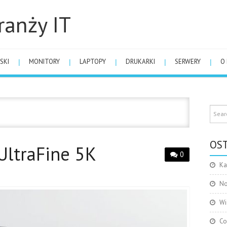
ranży IT
SKI
MONITORY
LAPTOPY
DRUKARKI
SERWERY
O
OST
UltraFine 5K
0
Ka
No
Wi
Co