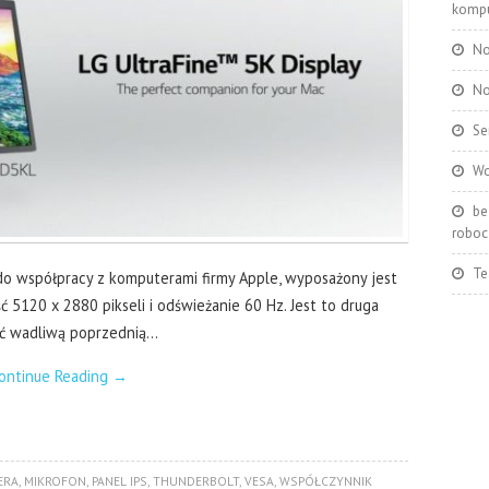
kompu
No
No
Se
Wo
be
roboc
Te
do współpracy z komputerami firmy Apple, wyposażony jest
ść 5120 x 2880 pikseli i odświeżanie 60 Hz. Jest to druga
ić wadliwą poprzednią…
ontinue Reading
→
ERA
,
MIKROFON
,
PANEL IPS
,
THUNDERBOLT
,
VESA
,
WSPÓŁCZYNNIK