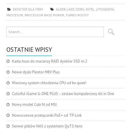
DESKTOP
,
DLA FIRM
ALDER LAKE
,
DDR5
,
INTEL
,
LITOGRAFIA
,
PROCESOR
,
PROCESSOR BASE POWER
,
TURBO BOOST
OSTATNIE WPISY
Karta Asus do macierzy RAID dysków SSD m.2
Nowe dyski Plextor M8V Plus
Wieżowy system chłodzenia CPU od be quiet!
Colorful iGame G-ONE PLUS – zestaw komputerowy All in One
Nowy model Cubi N od MSI
Nowoczesne przełączniki PoE+ od TP-Link
Serwer plików NAS z systemem QuTS hero