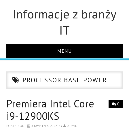
Informacje z branży
IT
MENU
STRONA GŁÓWNA
PROCESSOR BASE POWER
DLA FIRM
DYSKI
Premiera Intel Core
0
i9-12900KS
MONITORY
POSTED ON
4 KWIETNIA, 2022
BY
ADMIN