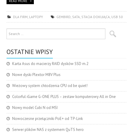
READ MORE
DLA FIRM
,
LAPTOPY
GEMBIRD
,
SATA
,
STACJA DOKUJĄCA
,
USB 3.0
OSTATNIE WPISY
Karta Asus do macierzy RAID dysków SSD m.2
Nowe dyski Plextor M8V Plus
Wieżowy system chłodzenia CPU od be quiet!
Colorful iGame G-ONE PLUS – zestaw komputerowy All in One
Nowy model Cubi N od MSI
Nowoczesne przełączniki PoE+ od TP-Link
Serwer plików NAS z systemem QuTS hero