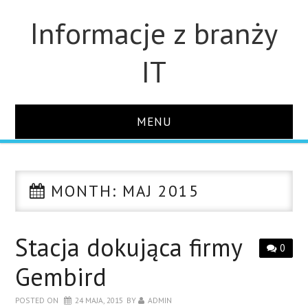
Informacje z branży
IT
MENU
STRONA GŁÓWNA
MONTH:
MAJ 2015
DLA FIRM
DYSKI
Stacja dokująca firmy
0
Gembird
MONITORY
POSTED ON
24 MAJA, 2015
BY
ADMIN