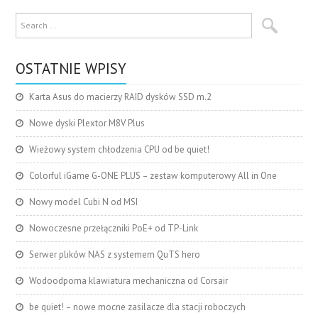
OSTATNIE WPISY
Karta Asus do macierzy RAID dysków SSD m.2
Nowe dyski Plextor M8V Plus
Wieżowy system chłodzenia CPU od be quiet!
Colorful iGame G-ONE PLUS – zestaw komputerowy All in One
Nowy model Cubi N od MSI
Nowoczesne przełączniki PoE+ od TP-Link
Serwer plików NAS z systemem QuTS hero
Wodoodporna klawiatura mechaniczna od Corsair
be quiet! – nowe mocne zasilacze dla stacji roboczych