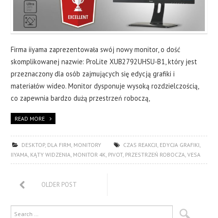
Firma iiyama zaprezentowała swój nowy monitor, o dość
skomplikowanej nazwie: ProLite XUB2792UHSU-B1, który jest
przeznaczony dla osób zajmujących się edycją grafiki i
materiałów wideo. Monitor dysponuje wysoką rozdzielczością,
co zapewnia bardzo dużą przestrzeń roboczą,
READ MORE
DESKTOP
,
DLA FIRM
,
MONITORY
CZAS REAKCJI
,
EDYCJA GRAFIKI
,
IIYAMA
,
KĄTY WIDZENIA
,
MONITOR 4K
,
PIVOT
,
PRZESTRZEŃ ROBOCZA
,
VESA
OLDER POST