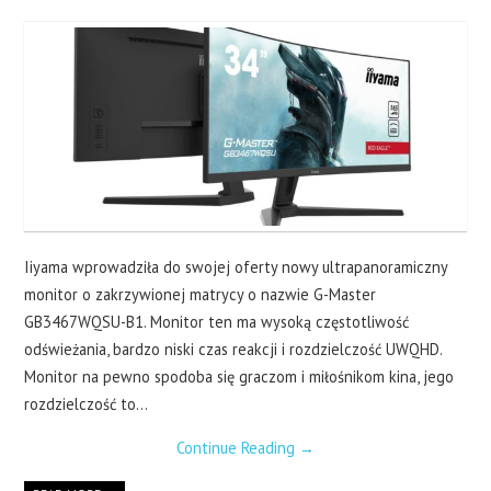
LAPTOPY
DRUKARKI
SERWERY
O NAS
KONTAKT
Iiyama wprowadziła do swojej oferty nowy ultrapanoramiczny
monitor o zakrzywionej matrycy o nazwie G-Master
GB3467WQSU-B1. Monitor ten ma wysoką częstotliwość
odświeżania, bardzo niski czas reakcji i rozdzielczość UWQHD.
Monitor na pewno spodoba się graczom i miłośnikom kina, jego
rozdzielczość to…
Continue Reading
→