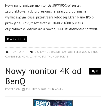
Nowy panoramiczny monitor LG 38WN95C-W został
zaprojektowany do profesjonalnej pracy z programami
wymagającymi dużej przestrzeni roboczej. Ekran Nano IPS o
przekątnej 37,5’’, rozdzielczości 3840 x 1600 pikseli i
częstotliwości odświeżania równej 144 Hz, doskonale sprawdzi
READ MORE
MONITORY
DISPLAYHDR 600
,
DISPLAYPORT
,
FREESYNC
,
G-SYNC
COMPATIBLE
,
HDMI
,
LG
,
NANO IPS
,
THUNDERBOLT 3
Nowy monitor 4K od
0
BenQ
POSTED ON
13 LUTEGO, 2020
BY
ADMIN