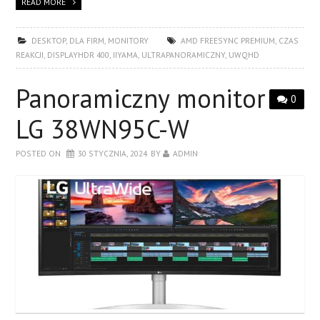
READ MORE
DESKTOP
,
DLA FIRM
,
MONITORY
AMD FREESYNC PREMIUM
,
CZAS
REAKCJI
,
DISPLAYHDR 400
,
IIYAMA
,
ULTRAPANORAMICZNY
,
UWQHD
Panoramiczny monitor
0
LG 38WN95C-W
POSTED ON
30 STYCZNIA, 2024
BY
ADMIN