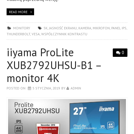
READ MORE
MONITORY
5K
,
JASNOŚĆ EKRANU
,
KAMERA
,
MIKROFON
,
PANEL IPS
,
THUNDERBOLT
,
VESA
,
WSPÓŁCZYNNIK KONTRASTU
iiyama ProLite
0
XUB2792UHSU-B1 –
monitor 4K
POSTED ON
5 STYCZNIA, 2019
BY
ADMIN