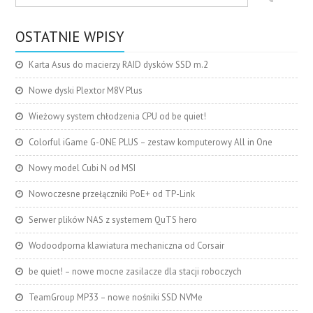
OSTATNIE WPISY
Karta Asus do macierzy RAID dysków SSD m.2
Nowe dyski Plextor M8V Plus
Wieżowy system chłodzenia CPU od be quiet!
Colorful iGame G-ONE PLUS – zestaw komputerowy All in One
Nowy model Cubi N od MSI
Nowoczesne przełączniki PoE+ od TP-Link
Serwer plików NAS z systemem QuTS hero
Wodoodporna klawiatura mechaniczna od Corsair
be quiet! – nowe mocne zasilacze dla stacji roboczych
TeamGroup MP33 – nowe nośniki SSD NVMe