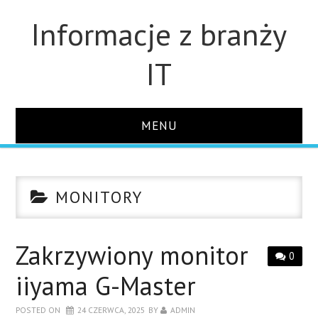
Informacje z branży
IT
MENU
STRONA GŁÓWNA
MONITORY
DLA FIRM
DYSKI
Zakrzywiony monitor
0
iiyama G-Master
MONITORY
POSTED ON
24 CZERWCA, 2025
BY
ADMIN