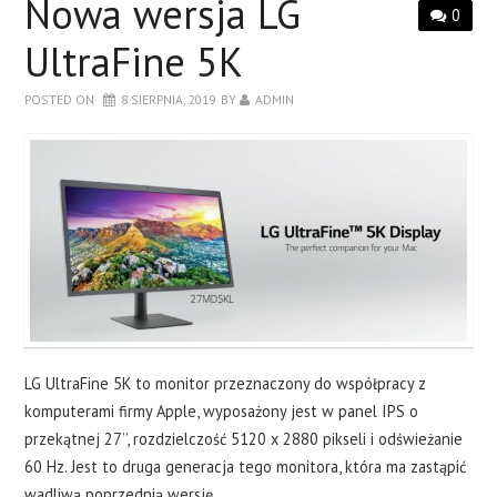
Nowa wersja LG
0
UltraFine 5K
POSTED ON
8 SIERPNIA, 2019
BY
ADMIN
LG UltraFine 5K to monitor przeznaczony do współpracy z
komputerami firmy Apple, wyposażony jest w panel IPS o
przekątnej 27’’, rozdzielczość 5120 x 2880 pikseli i odświeżanie
60 Hz. Jest to druga generacja tego monitora, która ma zastąpić
wadliwą poprzednią wersję.