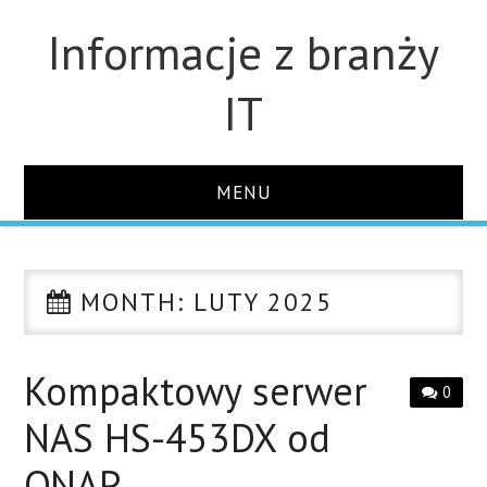
Informacje z branży
IT
MENU
STRONA GŁÓWNA
MONTH:
LUTY 2025
DLA FIRM
DYSKI
Kompaktowy serwer
0
NAS HS-453DX od
MONITORY
QNAP