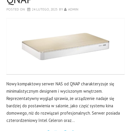
LAPTOPY
POSTED ON
24 LUTEGO, 2025
BY
ADMIN
DRUKARKI
SERWERY
O NAS
KONTAKT
Nowy kompaktowy serwer NAS od QNAP charakteryzuje się
minimalistycznym designem i wyciszonym wnętrzem.
Reprezentatywny wygląd sprawia, że urządzenie nadaje się
bardziej do postawienia w salonie, jako część systemu kina
domowego, niż do rozwiązań profesjonalnych. Serwer posiada
czterordzeniowy Intel Celeron oraz…