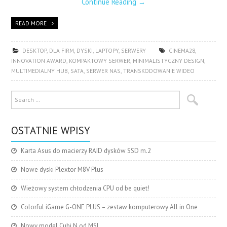
Continue Reading
→
READ MORE
DESKTOP
,
DLA FIRM
,
DYSKI
,
LAPTOPY
,
SERWERY
CINEMA28
,
INNOVATION AWARD
,
KOMPAKTOWY SERWER
,
MINIMALISTYCZNY DESIGN
,
MULTIMEDIALNY HUB
,
SATA
,
SERWER NAS
,
TRANSKODOWANIE WIDEO
OSTATNIE WPISY
Karta Asus do macierzy RAID dysków SSD m.2
Nowe dyski Plextor M8V Plus
Wieżowy system chłodzenia CPU od be quiet!
Colorful iGame G-ONE PLUS – zestaw komputerowy All in One
Nowy model Cubi N od MSI