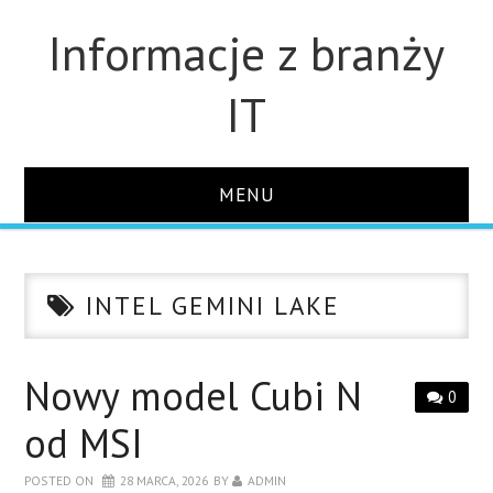
Informacje z branży
IT
MENU
STRONA GŁÓWNA
INTEL GEMINI LAKE
DLA FIRM
DYSKI
Nowy model Cubi N
0
od MSI
MONITORY
POSTED ON
28 MARCA, 2026
BY
ADMIN