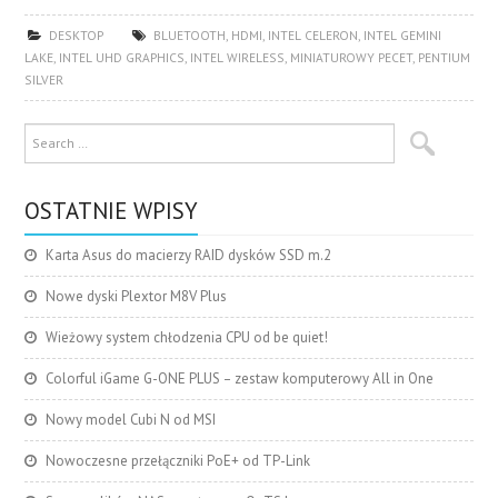
DESKTOP
BLUETOOTH
,
HDMI
,
INTEL CELERON
,
INTEL GEMINI
LAKE
,
INTEL UHD GRAPHICS
,
INTEL WIRELESS
,
MINIATUROWY PECET
,
PENTIUM
SILVER
OSTATNIE WPISY
Karta Asus do macierzy RAID dysków SSD m.2
Nowe dyski Plextor M8V Plus
Wieżowy system chłodzenia CPU od be quiet!
Colorful iGame G-ONE PLUS – zestaw komputerowy All in One
Nowy model Cubi N od MSI
Nowoczesne przełączniki PoE+ od TP-Link