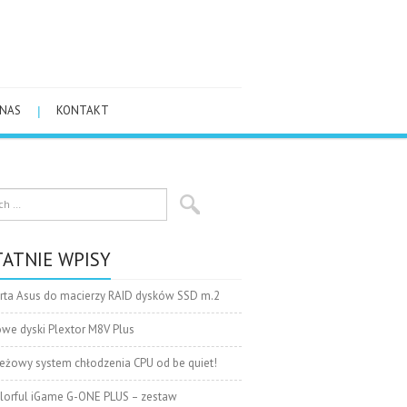
 NAS
KONTAKT
ATNIE WPISY
rta Asus do macierzy RAID dysków SSD m.2
we dyski Plextor M8V Plus
eżowy system chłodzenia CPU od be quiet!
lorful iGame G-ONE PLUS – zestaw