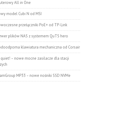
terowy All in One
wy model Cubi N od MSI
woczesne przełączniki PoE+ od TP-Link
rwer plików NAS z systemem QuTS hero
doodporna klawiatura mechaniczna od Corsair
 quiet! – nowe mocne zasilacze dla stacji
zych
amGroup MP33 – nowe nośniki SSD NVMe