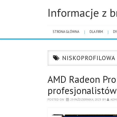
Informacje z b
STRONA GŁÓWNA
DLA FIRM
DY
NISKOPROFILOWA
AMD Radeon Pro 
profesjonalistów
POSTED ON
29 PAŹDZIERNIKA, 2023
BY
ADM