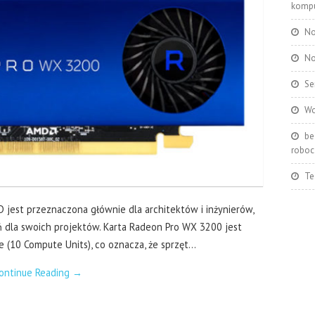
kompu
No
No
Se
Wo
be
roboc
Te
 jest przeznaczona głównie dla architektów i inżynierów,
 dla swoich projektów. Karta Radeon Pro WX 3200 jest
(10 Compute Units), co oznacza, że sprzęt…
ontinue Reading
→