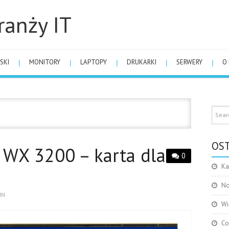
ranży IT
SKI
MONITORY
LAPTOPY
DRUKARKI
SERWERY
O
OST
WX 3200 – karta dla
0
Ka
No
IN
Wi
Co