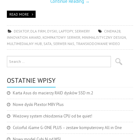
Continue Reading
→
READ MORE
DESKTOP
,
DLA FIRM
,
DYSKI
,
LAPTOPY
,
SERWERY
CINEMA28
,
INNOVATION AWARD
,
KOMPAKTOWY SERWER
,
MINIMALISTYCZNY DESIGN
,
MULTIMEDIALNY HUB
,
SATA
,
SERWER NAS
,
TRANSKODOWANIE WIDEO
OSTATNIE WPISY
Karta Asus do macierzy RAID dysków SSD m.2
Nowe dyski Plextor M8V Plus
Wieżowy system chłodzenia CPU od be quiet!
Colorful iGame G-ONE PLUS – zestaw komputerowy All in One
Nowy model Cubi N od MSI