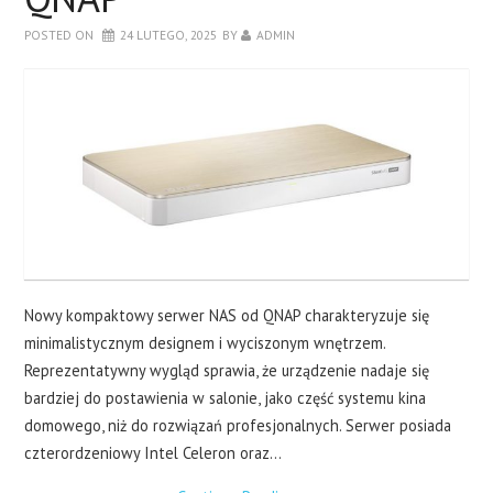
LAPTOPY
POSTED ON
24 LUTEGO, 2025
BY
ADMIN
DRUKARKI
SERWERY
O NAS
KONTAKT
Nowy kompaktowy serwer NAS od QNAP charakteryzuje się
minimalistycznym designem i wyciszonym wnętrzem.
Reprezentatywny wygląd sprawia, że urządzenie nadaje się
bardziej do postawienia w salonie, jako część systemu kina
domowego, niż do rozwiązań profesjonalnych. Serwer posiada
czterordzeniowy Intel Celeron oraz…