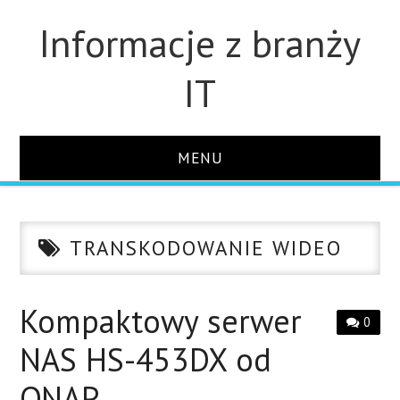
Informacje z branży
IT
MENU
STRONA GŁÓWNA
TRANSKODOWANIE WIDEO
DLA FIRM
DYSKI
Kompaktowy serwer
0
NAS HS-453DX od
MONITORY
QNAP