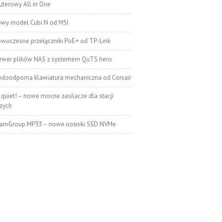
terowy All in One
wy model Cubi N od MSI
woczesne przełączniki PoE+ od TP-Link
rwer plików NAS z systemem QuTS hero
doodporna klawiatura mechaniczna od Corsair
 quiet! – nowe mocne zasilacze dla stacji
zych
amGroup MP33 – nowe nośniki SSD NVMe