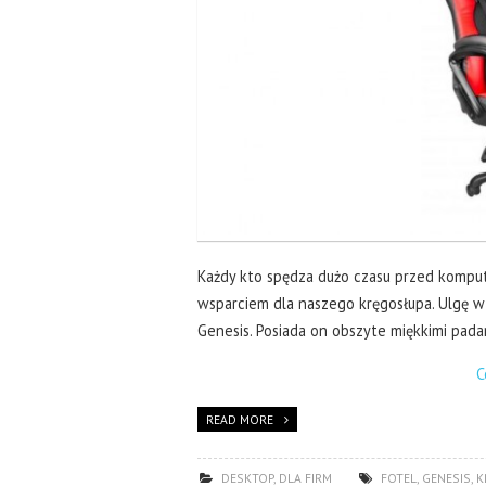
Każdy kto spędza dużo czasu przed komput
wsparciem dla naszego kręgosłupa. Ulgę w
Genesis. Posiada on obszyte miękkimi pa
C
READ MORE
DESKTOP
,
DLA FIRM
FOTEL
,
GENESIS
,
K