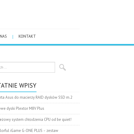
 NAS
KONTAKT
ATNIE WPISY
rta Asus do macierzy RAID dysków SSD m.2
we dyski Plextor M8V Plus
eżowy system chłodzenia CPU od be quiet!
lorful iGame G-ONE PLUS – zestaw