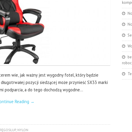
kompu
No
No
Se
Wo
be
roboc
Te
erem wie, jak ważny jest wygodny fotel, który będzie
 długotrwałej pozycji siedzącej może przynieść SX33 marki
dami podparcia, a do tego dochodzą wygodne…
ontinue Reading
→
RĘGOSŁUP
,
NYLON