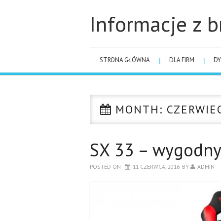
Informacje z b
STRONA GŁÓWNA
DLA FIRM
DY
MONTH:
CZERWIE
SX 33 – wygodny
POSTED ON
11 CZERWCA, 2016
BY
ADMIN