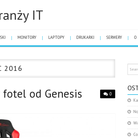
ranży IT
SKI
MONITORY
LAPTOPY
DRUKARKI
SERWERY
O
C 2016
OST
 fotel od Genesis
0
Ka
No
Wi
Co