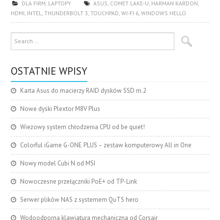
DLA FIRM
,
LAPTOPY
ASUS
,
COMET LAKE-U
,
HARMAN KARDON
,
HDMI
,
INTEL
,
THUNDERBOLT 3
,
TOUCHPAD
,
WI-FI 6
,
WINDOWS HELLO
OSTATNIE WPISY
Karta Asus do macierzy RAID dysków SSD m.2
Nowe dyski Plextor M8V Plus
Wieżowy system chłodzenia CPU od be quiet!
Colorful iGame G-ONE PLUS – zestaw komputerowy All in One
Nowy model Cubi N od MSI
Nowoczesne przełączniki PoE+ od TP-Link
Serwer plików NAS z systemem QuTS hero
Wodoodporna klawiatura mechaniczna od Corsair