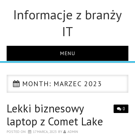
Informacje z branży
IT
MENU
STRONA GŁÓWNA
MONTH:
MARZEC 2023
DLA FIRM
DYSKI
Lekki biznesowy
0
laptop z Comet Lake
MONITORY
POSTED ON
17 MARCA, 2023
BY
ADMIN