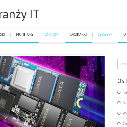
ranży IT
SKI
MONITORY
LAPTOPY
DRUKARKI
SERWERY
O
OST
Ka
No
Wi
Co