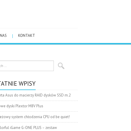
 NAS
KONTAKT
ATNIE WPISY
rta Asus do macierzy RAID dysków SSD m.2
we dyski Plextor M8V Plus
eżowy system chłodzenia CPU od be quiet!
lorful iGame G-ONE PLUS – zestaw