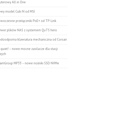
terowy All in One
wy model Cubi N od MSI
woczesne przełączniki PoE+ od TP-Link
rwer plików NAS z systemem QuTS hero
doodporna klawiatura mechaniczna od Corsair
 quiet! – nowe mocne zasilacze dla stacji
zych
amGroup MP33 – nowe nośniki SSD NVMe