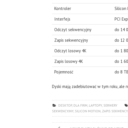
Kontroler
Silico
Interfejs
PCI Exp
Odczyt sekwencyjny
do 14 
Zapis sekwencyjny
do 12 
Odczyt losowy 4K
do 1 8
Zapis losowy 4K
do 1 6
Pojemność
do 8 T
Dyski mają zadebiutować w tym roku, ale na
DESKTOP
,
DLA FIRM
,
LAPTOPY
,
SERWERY
SEKWENCYJNY
,
SILICON MOTION
,
ZAPIS SEKWENCY