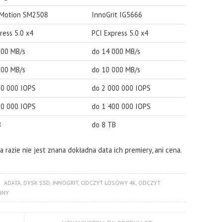
n Motion SM2508
InnoGrit IG5666
ress 5.0 x4
PCI Express 5.0 x4
000 MB/s
do 14 000 MB/s
000 MB/s
do 10 000 MB/s
00 000 IOPS
do 2 000 000 IOPS
00 000 IOPS
do 1 400 000 IOPS
B
do 8 TB
 razie nie jest znana dokładna data ich premiery, ani cena.
ADATA
,
DYSK SSD
,
INNOGRIT
,
ODCZYT LOSOWY 4K
,
ODCZYT
JNY