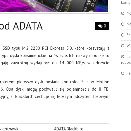
kompu
No
 od ADATA
No
0
Se
Wo
 SSD typu M.2 2280 PCI Express 5.0, które korzystają z
 typu dyski konsumenckie na świecie. Ich nazwy robocze to
be
osiągają zawrotną wydajność do 14 000 MB/s w odczycie
roboc
Te
trolerem, pierwszy dysk posiada kontroler Silicion Motion
66. Oba dyski mogą pochwalić się pojemnością do 8 TB.
cyjny, a „Blackbird” cechuje się lepszym odczytem losowym
Nighthawk
ADATA Blackbird