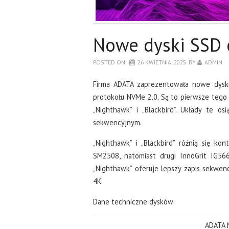
Nowe dyski SSD
POSTED ON
26 KWIETNIA, 2025
BY
ADMIN
Firma ADATA zaprezentowała nowe dyski
protokołu NVMe 2.0. Są to pierwsze tego
„Nighthawk” i „Blackbird”. Układy te 
sekwencyjnym.
„Nighthawk” i „Blackbird” różnią się kon
SM2508, natomiast drugi InnoGrit IG56
„Nighthawk” oferuje lepszy zapis sekwen
4K.
Dane techniczne dysków:
ADATA 