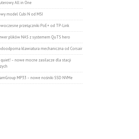
terowy All in One
wy model Cubi N od MSI
woczesne przełączniki PoE+ od TP-Link
rwer plików NAS z systemem QuTS hero
doodporna klawiatura mechaniczna od Corsair
 quiet! – nowe mocne zasilacze dla stacji
zych
amGroup MP33 – nowe nośniki SSD NVMe