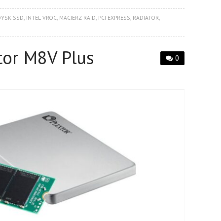
DYSK SSD
,
INTEL VROC
,
MACIERZ RAID
,
PCI EXPRESS
,
RADIATOR
,
tor M8V Plus
0