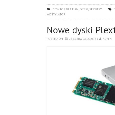
DESKTOP
,
DLA FIRM
,
DYSKI
,
SERWERY
WENTYLATOR
Nowe dyski Plex
POSTED ON
28 CZERWCA, 2026
BY
ADMIN