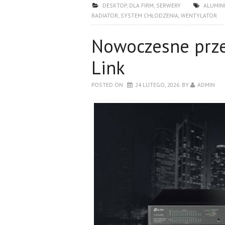
DESKTOP
,
DLA FIRM
,
SERWERY
ALUMIN
RADIATOR
,
SYSTEM CHŁODZENIA
,
WENTYLATOR
Nowoczesne prze
Link
POSTED ON
24 LUTEGO, 2026
BY
ADMIN