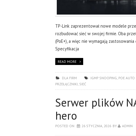
TP-Link zaprezentował nowe modele przeł
rozbudować sieć w swojej firmie. Oba prz
(PoE+), a więc nie wymagają zastosowania 
Specyfikacja
READ MORE
DLA FIRM
IGMP SNOOPING
,
POE AUTO
PRZEŁĄCZNIKI
,
SIEĆ
Serwer plików N
hero
POSTED ON
26 STYCZNIA, 2026
BY
ADMIN