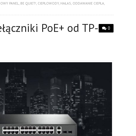
IOWY PANEL
,
BE QUIET!
,
CIEPŁOWODY
,
HAŁAS
,
ODDAWANIE CIEPŁA
,
łączniki PoE+ od TP-
0