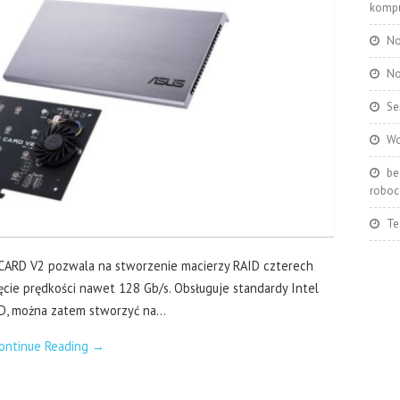
kompu
No
No
Se
Wo
be
roboc
Te
ARD V2 pozwala na stworzenie macierzy RAID czterech
ęcie prędkości nawet 128 Gb/s. Obsługuje standardy Intel
D, można zatem stworzyć na…
ontinue Reading
→