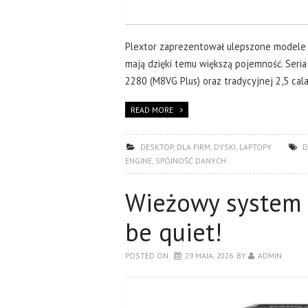
Plextor zaprezentował ulepszone modele 
mają dzięki temu większą pojemność. Seri
2280 (M8VG Plus) oraz tradycyjnej 2,5 cal
READ MORE
DESKTOP
,
DLA FIRM
,
DYSKI
,
LAPTOPY
D
ENGINE
,
SPÓJNOŚĆ DANYCH
Wieżowy system 
be quiet!
POSTED ON
29 MAJA, 2026
BY
ADMIN