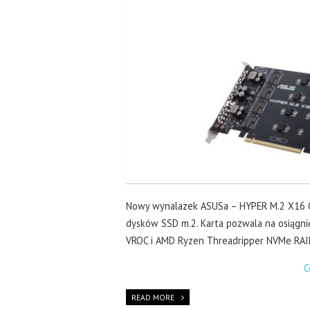
Nowy wynalazek ASUSa – HYPER M.2 X16 C
dysków SSD m.2. Karta pozwala na osiągni
VROC i AMD Ryzen Threadripper NVMe RAI
C
READ MORE