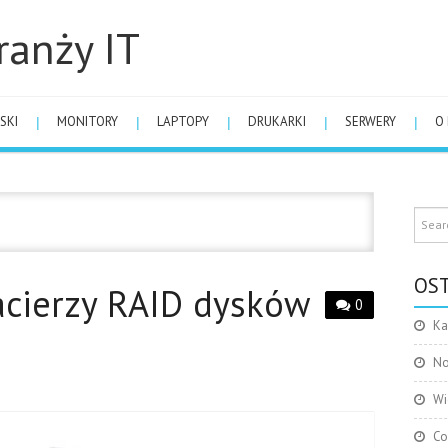
ranży IT
SKI
MONITORY
LAPTOPY
DRUKARKI
SERWERY
O
OST
acierzy RAID dysków
0
Ka
No
Wi
Co