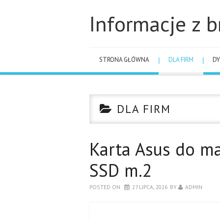
Informacje z b
STRONA GŁÓWNA
DLA FIRM
DY
DLA FIRM
Karta Asus do m
SSD m.2
POSTED ON
27 LIPCA, 2026
BY
ADMIN