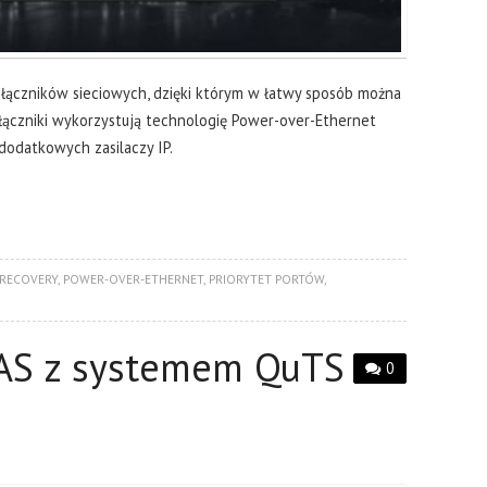
ączników sieciowych, dzięki którym w łatwy sposób można
ełączniki wykorzystują technologię Power-over-Ethernet
dodatkowych zasilaczy IP.
 RECOVERY
,
POWER-OVER-ETHERNET
,
PRIORYTET PORTÓW
,
AS z systemem QuTS
0