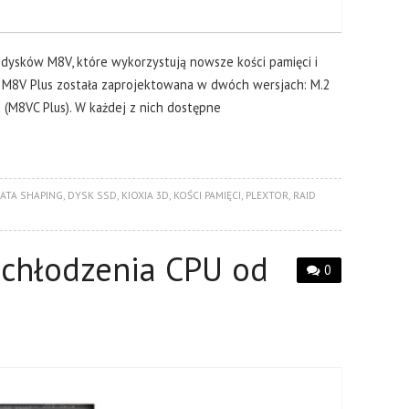
dysków M8V, które wykorzystują nowsze kości pamięci i
a M8V Plus została zaprojektowana w dwóch wersjach: M.2
a (M8VC Plus). W każdej z nich dostępne
ATA SHAPING
,
DYSK SSD
,
KIOXIA 3D
,
KOŚCI PAMIĘCI
,
PLEXTOR
,
RAID
chłodzenia CPU od
0