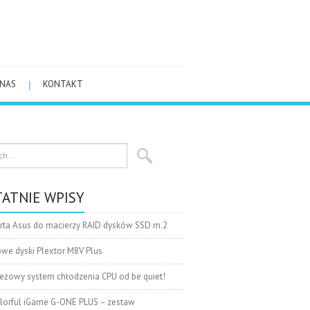
 NAS
KONTAKT
ATNIE WPISY
rta Asus do macierzy RAID dysków SSD m.2
we dyski Plextor M8V Plus
eżowy system chłodzenia CPU od be quiet!
lorful iGame G-ONE PLUS – zestaw