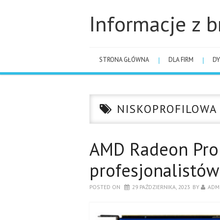
Informacje z b
STRONA GŁÓWNA
DLA FIRM
DY
NISKOPROFILOWA
AMD Radeon Pro 
profesjonalistów
POSTED ON
29 PAŹDZIERNIKA, 2023
BY
ADM