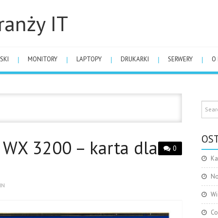
ranży IT
SKI
MONITORY
LAPTOPY
DRUKARKI
SERWERY
O
OST
WX 3200 – karta dla
0
Ka
No
IN
Wi
Co