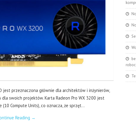
kompu
No
No
Se
Wo
be
roboc
Te
 jest przeznaczona głównie dla architektów i inżynierów,
 dla swoich projektów. Karta Radeon Pro WX 3200 jest
(10 Compute Units), co oznacza, że sprzęt…
ontinue Reading
→