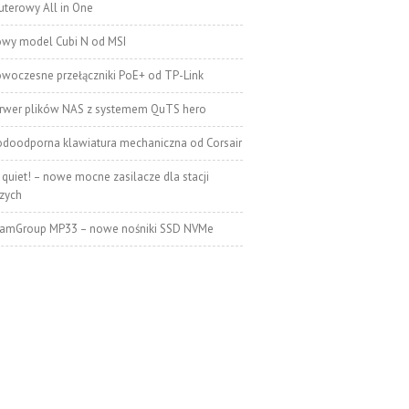
terowy All in One
wy model Cubi N od MSI
woczesne przełączniki PoE+ od TP-Link
rwer plików NAS z systemem QuTS hero
doodporna klawiatura mechaniczna od Corsair
 quiet! – nowe mocne zasilacze dla stacji
zych
amGroup MP33 – nowe nośniki SSD NVMe