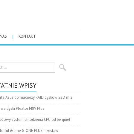
 NAS
KONTAKT
ATNIE WPISY
rta Asus do macierzy RAID dysków SSD m.2
we dyski Plextor M8V Plus
eżowy system chłodzenia CPU od be quiet!
lorful iGame G-ONE PLUS – zestaw