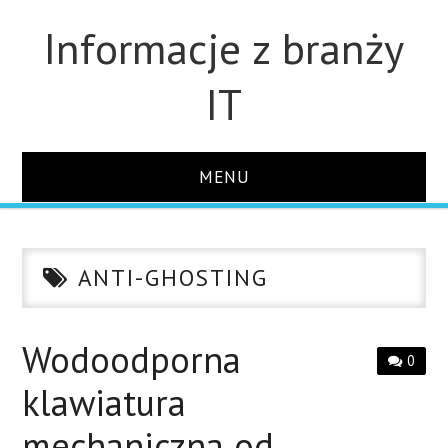
Informacje z branży
IT
MENU
STRONA GŁÓWNA
ANTI-GHOSTING
DLA FIRM
DYSKI
Wodoodporna
0
klawiatura
MONITORY
mechaniczna od