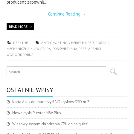
producent zapewnił…
Continue Reading
→
READ MORE
DESKTOP
ANTI-GHOSTING
,
CHERRY MX RED
,
CORSAIR
,
MECHANICZNA KLAWIATURA
,
PODŚWIETLANA
,
PRZEŁĄCZNIKI
,
WODOODPORNA
OSTATNIE WPISY
Karta Asus do macierzy RAID dysków SSD m.2
Nowe dyski Plextor M8V Plus
Wieżowy system chłodzenia CPU od be quiet!