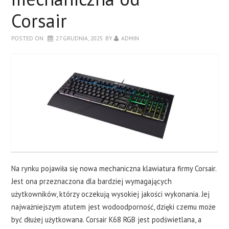
LAPTOPY
Corsair
DRUKARKI
POSTED ON
27 GRUDNIA, 2025
BY
ADMIN
SERWERY
O NAS
KONTAKT
Na rynku pojawiła się nowa mechaniczna klawiatura firmy Corsair.
Jest ona przeznaczona dla bardziej wymagających
użytkowników, którzy oczekują wysokiej jakości wykonania. Jej
najważniejszym atutem jest wodoodporność, dzięki czemu może
być dłużej użytkowana. Corsair K68 RGB jest podświetlana, a