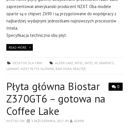
zaprezentował amerykański producent NZXT. Oba modele
oparte są o chipset Z690 i są przygotowane do współpracy z
najbardziej wydajnymi jednostkami najnowszych procesorów
Intela.
Specyfikacja techniczna obu płyt:
READ MORE
DESKTOP
,
DLA FIRM
ALDER LAKE
,
INTEL
,
INTEL XE GRAPHICS
,
LAMINAT
,
NZXT
,
PŁYTA GŁÓWNA
,
RAM DDR4
,
REALTEK
Płyta główna Biostar
0
Z370GT6 – gotowa na
Coffee Lake
POSTED ON
3 PAŹDZIERNIKA, 2017
BY
ADMIN