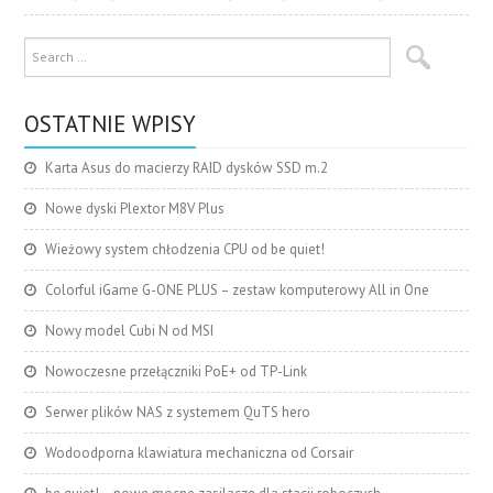
OSTATNIE WPISY
Karta Asus do macierzy RAID dysków SSD m.2
Nowe dyski Plextor M8V Plus
Wieżowy system chłodzenia CPU od be quiet!
Colorful iGame G-ONE PLUS – zestaw komputerowy All in One
Nowy model Cubi N od MSI
Nowoczesne przełączniki PoE+ od TP-Link
Serwer plików NAS z systemem QuTS hero
Wodoodporna klawiatura mechaniczna od Corsair