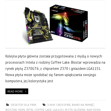
Kolejna płyta główna została przygotowana z myślą o nowych
procesorach Intela z rodziny Coffee Lake. Biostar wprowadza na
rynek płytę Z370GT6, z chipsetem Z370 i gniazdem LGA1151.
Nowa płyta może spodobać się fanom upiększania swojego
komputera, jej kolorystyka jest
READ MORE
DESKTOP
,
DLA FIRM
3-WAY CROSSFIRE
,
BANKI NA PAMIĘĆ
,
BIOSTAR
,
HDMI
,
INTEL COFFEE LAKE
,
LGA1151
,
PŁYTA GŁÓWNA
,
RAM DDR4