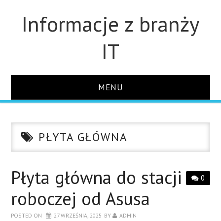
Informacje z branży
IT
MENU
STRONA GŁÓWNA
PŁYTA GŁÓWNA
DLA FIRM
DYSKI
Płyta główna do stacji
0
roboczej od Asusa
MONITORY
POSTED ON
27 WRZEŚNIA, 2025
BY
ADMIN