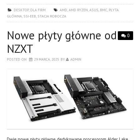
DESKTOP
,
DLA FIRM
AMD
,
AMD RYZEN
,
ASUS
,
BMC
,
PŁYTA
GŁÓWNA
,
SSI-EEB
,
STACJA ROBOCZA
Nowe płyty główne od
0
NZXT
POSTED ON
29 MARCA, 2025
BY
ADMIN
Dwie nowe płyty główne dedykowane procesorom Alder Lake