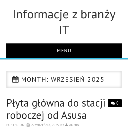
Informacje z branży
IT
MENU
STRONA GŁÓWNA
MONTH:
WRZESIEŃ 2025
DLA FIRM
DYSKI
Płyta główna do stacji
0
roboczej od Asusa
MONITORY
POSTED ON
27 WRZEŚNIA, 2025
BY
ADMIN