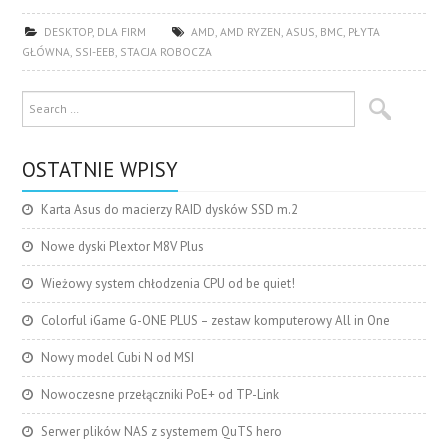
DESKTOP
,
DLA FIRM
AMD
,
AMD RYZEN
,
ASUS
,
BMC
,
PŁYTA
GŁÓWNA
,
SSI-EEB
,
STACJA ROBOCZA
OSTATNIE WPISY
Karta Asus do macierzy RAID dysków SSD m.2
Nowe dyski Plextor M8V Plus
Wieżowy system chłodzenia CPU od be quiet!
Colorful iGame G-ONE PLUS – zestaw komputerowy All in One
Nowy model Cubi N od MSI
Nowoczesne przełączniki PoE+ od TP-Link
Serwer plików NAS z systemem QuTS hero