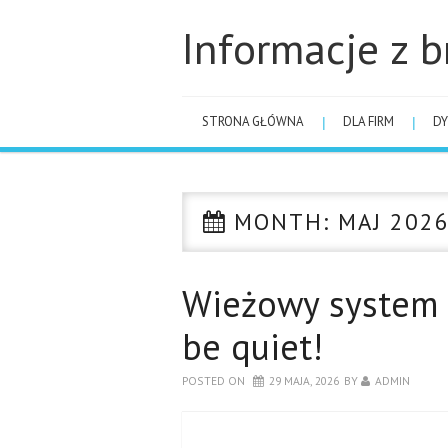
Informacje z b
STRONA GŁÓWNA
DLA FIRM
DY
MONTH:
MAJ 202
Wieżowy system 
be quiet!
POSTED ON
29 MAJA, 2026
BY
ADMIN