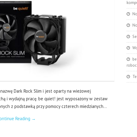
kompu
No
No
Se
Wo
be
roboc
Te
nazwę Dark Rock Slim i jest oparty na wieżowej
ichą i wydajną pracę. be quiet! jest wyposażony w zestaw
czonych z podstawką przy pomocy czterech miedzianych…
ontinue Reading
→