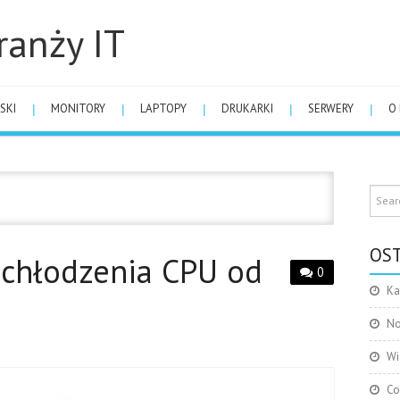
ranży IT
SKI
MONITORY
LAPTOPY
DRUKARKI
SERWERY
O
6
OST
chłodzenia CPU od
0
Ka
No
Wi
Co