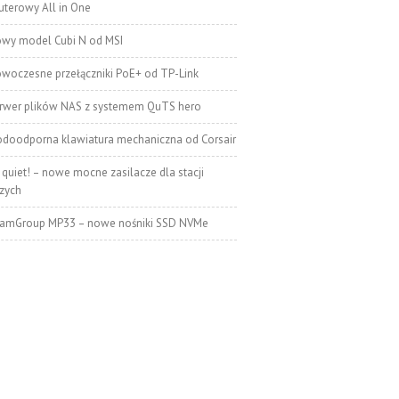
terowy All in One
wy model Cubi N od MSI
woczesne przełączniki PoE+ od TP-Link
rwer plików NAS z systemem QuTS hero
doodporna klawiatura mechaniczna od Corsair
 quiet! – nowe mocne zasilacze dla stacji
zych
amGroup MP33 – nowe nośniki SSD NVMe