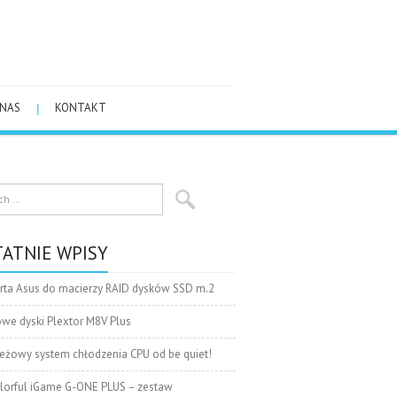
 NAS
KONTAKT
ATNIE WPISY
rta Asus do macierzy RAID dysków SSD m.2
we dyski Plextor M8V Plus
eżowy system chłodzenia CPU od be quiet!
lorful iGame G-ONE PLUS – zestaw