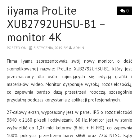
LAPTOPY
iiyama ProLite
0
DRUKARKI
XUB2792UHSU-B1 –
monitor 4K
SERWERY
POSTED ON
5 STYCZNIA, 2019
BY
ADMIN
O NAS
Firma iiyama zaprezentowała swój nowy monitor, o dość
skomplikowanej nazwie: ProLite XUB2792UHSU-B1, który jest
KONTAKT
przeznaczony dla osób zajmujących się edycją grafiki i
materiałów wideo. Monitor dysponuje wysoką rozdzielczością,
co zapewnia bardzo dużą przestrzeń roboczą, szczególnie
przydatną podczas korzystania z aplikacji profesjonalnych.
27-calowy ekran, wyposażony jest w panel IPS o rozdzielczości
3840 x 2160 pikseli i odświeżaniu 60 Hz. Monitor jest w stanie
wyświetlić do 1,07 mld kolorów (8-bit + Hi-FRC), co zapewnia
100% pokrycia przestrzeni barw sRGB oraz 72% NTSC. Kąty