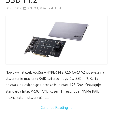
LAPTOPY
POSTED ON
27 LIPCA, 2026
BY
ADMIN
DRUKARKI
SERWERY
O NAS
KONTAKT
Nowy wynalazek ASUSa – HYPER M.2 X16 CARD V2 pozwala na
stworzenie macierzy RAID czterech dysków SSD m.2. Karta
pozwala na osiągnięcie prędkości nawet 128 Gb/s. Obsługuje
standardy Intel VROC i AMD Ryzen Threadripper NVMe RAID,
można zatem stworzyć na…
Continue Reading
→