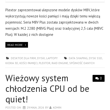
Plextor zaprezentował ulepszone modele dysków M8V, które
wykorzystują nowsze kości pamięci i mają dzięki temu większą
pojemność. Seria M8V Plus została zaprojektowana w dwóch
wersjach: M.2 2280 (M8VG Plus) oraz tradycyjnej 2,5 cala (M8VC
Plus). W każdej z nich dostępne
READ MORE
DESKTOP
,
DLA FIRM
,
DYSKI
,
LAPTOPY
DATA SHAPING
,
DYSK SSD
,
KIOXIA 3D
,
KOŚCI PAMIĘCI
,
PLEXTOR
,
RAID ENGINE
,
SPÓJNOŚĆ DANYCH
Wieżowy system
0
chłodzenia CPU od be
quiet!
POSTED ON
29 MAJA, 2026
BY
ADMIN