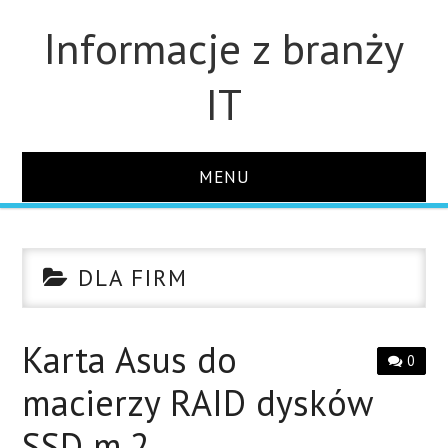
Informacje z branży
IT
MENU
STRONA GŁÓWNA
DLA FIRM
DLA FIRM
DYSKI
Karta Asus do
0
macierzy RAID dysków
MONITORY
SSD m.2