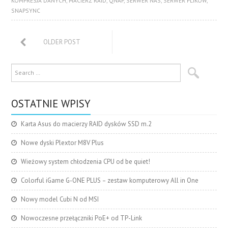
KOMPRESJA DANYCH
,
MACIERZ RAID
,
QNAP
,
SERWER NAS
,
SERWER PLIKÓW
,
SNAPSYNC
OLDER POST
OSTATNIE WPISY
Karta Asus do macierzy RAID dysków SSD m.2
Nowe dyski Plextor M8V Plus
Wieżowy system chłodzenia CPU od be quiet!
Colorful iGame G-ONE PLUS – zestaw komputerowy All in One
Nowy model Cubi N od MSI
Nowoczesne przełączniki PoE+ od TP-Link