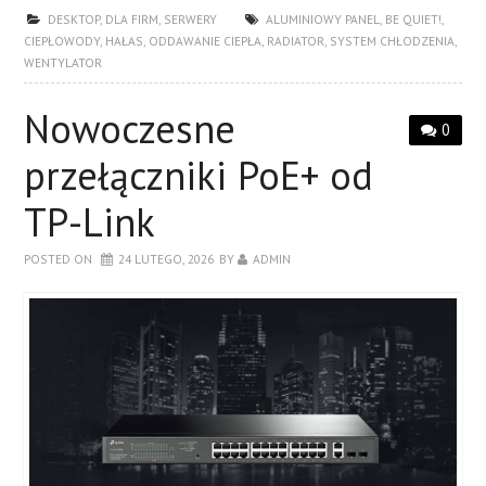
DESKTOP
,
DLA FIRM
,
SERWERY
ALUMINIOWY PANEL
,
BE QUIET!
,
CIEPŁOWODY
,
HAŁAS
,
ODDAWANIE CIEPŁA
,
RADIATOR
,
SYSTEM CHŁODZENIA
,
WENTYLATOR
Nowoczesne
0
przełączniki PoE+ od
TP-Link
POSTED ON
24 LUTEGO, 2026
BY
ADMIN