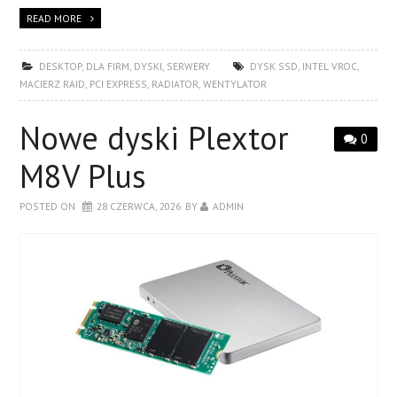
READ MORE
DESKTOP
,
DLA FIRM
,
DYSKI
,
SERWERY
DYSK SSD
,
INTEL VROC
,
MACIERZ RAID
,
PCI EXPRESS
,
RADIATOR
,
WENTYLATOR
Nowe dyski Plextor
0
M8V Plus
POSTED ON
28 CZERWCA, 2026
BY
ADMIN