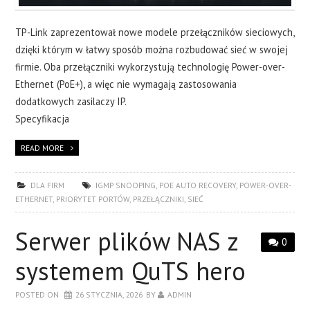
TP-Link zaprezentował nowe modele przełączników sieciowych,
dzięki którym w łatwy sposób można rozbudować sieć w swojej
firmie. Oba przełączniki wykorzystują technologię Power-over-
Ethernet (PoE+), a więc nie wymagają zastosowania
dodatkowych zasilaczy IP.
Specyfikacja
READ MORE
DLA FIRM
IGMP SNOOPING
,
POE AUTO RECOVERY
,
POWER-OVER-
ETHERNET
,
PRIORYTET PORTÓW
,
PRZEŁĄCZNIKI
,
SIEĆ
Serwer plików NAS z
0
systemem QuTS hero
POSTED ON
26 STYCZNIA, 2026
BY
ADMIN