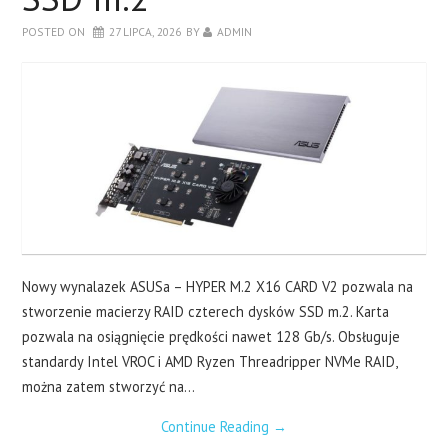
LAPTOPY
POSTED ON
27 LIPCA, 2026
BY
ADMIN
DRUKARKI
SERWERY
O NAS
KONTAKT
Nowy wynalazek ASUSa – HYPER M.2 X16 CARD V2 pozwala na
stworzenie macierzy RAID czterech dysków SSD m.2. Karta
pozwala na osiągnięcie prędkości nawet 128 Gb/s. Obsługuje
standardy Intel VROC i AMD Ryzen Threadripper NVMe RAID,
można zatem stworzyć na…
Continue Reading
→