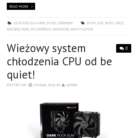
READ MORE
DESKTOP
,
DLA FIRM
,
DYSKI
,
SERWERY
DYSK SSD
,
INTEL VROC
,
MACIERZ RAID
,
PCI EXPRESS
,
RADIATOR
,
WENTYLATOR
Wieżowy system
0
chłodzenia CPU od be
quiet!
POSTED ON
29 MAJA, 2026
BY
ADMIN