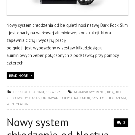
Nowy system chłodzenia od be quiet! nosi nazwę Dark Rock Slim
i jest oparty na wieżowej aluminiowej konstrukcji, która
zapewnia cichą i wydajną pracę.
be quiet! jest wyposażony w zestaw kilkudziesięciu
aluminiowych żeber, połączonych z podstawką przy pomocy
czterech
READ MORE
DESKTOP
,
DLA FIRM
,
SERWERY
ALUMINIOWY PANEL
,
BE QUIET!
,
CIEPŁOWODY
,
HAŁAS
,
ODDAWANIE CIEPŁA
,
RADIATOR
,
SYSTEM CHŁODZENIA
,
WENTYLATOR
Nowy system
0