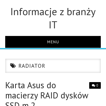
Informacje z branży
IT
MENU
STRONA GŁÓWNA
RADIATOR
DLA FIRM
DYSKI
Karta Asus do
0
macierzy RAID dysków
MONITORY
SSD m.2