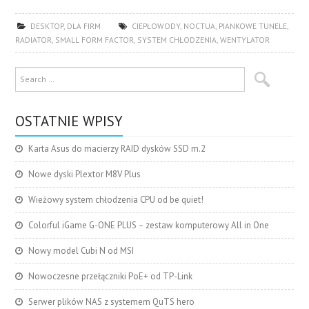
DESKTOP
,
DLA FIRM
CIEPŁOWODY
,
NOCTUA
,
PIANKOWE TUNELE
,
RADIATOR
,
SMALL FORM FACTOR
,
SYSTEM CHŁODZENIA
,
WENTYLATOR
OSTATNIE WPISY
Karta Asus do macierzy RAID dysków SSD m.2
Nowe dyski Plextor M8V Plus
Wieżowy system chłodzenia CPU od be quiet!
Colorful iGame G-ONE PLUS – zestaw komputerowy All in One
Nowy model Cubi N od MSI
Nowoczesne przełączniki PoE+ od TP-Link
Serwer plików NAS z systemem QuTS hero