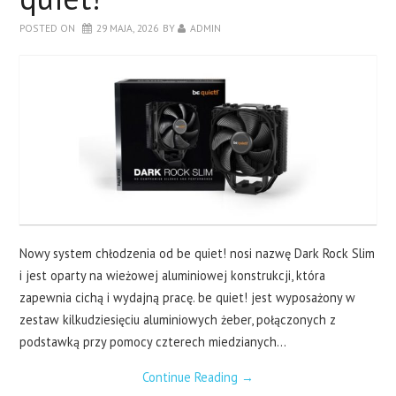
LAPTOPY
POSTED ON
29 MAJA, 2026
BY
ADMIN
DRUKARKI
SERWERY
O NAS
KONTAKT
Nowy system chłodzenia od be quiet! nosi nazwę Dark Rock Slim
i jest oparty na wieżowej aluminiowej konstrukcji, która
zapewnia cichą i wydajną pracę. be quiet! jest wyposażony w
zestaw kilkudziesięciu aluminiowych żeber, połączonych z
podstawką przy pomocy czterech miedzianych…
Continue Reading
→