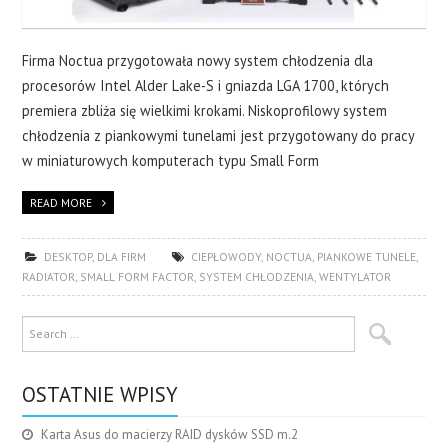
Firma Noctua przygotowała nowy system chłodzenia dla
procesorów Intel Alder Lake-S i gniazda LGA 1700, których
premiera zbliża się wielkimi krokami. Niskoprofilowy system
chłodzenia z piankowymi tunelami jest przygotowany do pracy
w miniaturowych komputerach typu Small Form
READ MORE
DESKTOP
,
DLA FIRM
CIEPŁOWODY
,
NOCTUA
,
PIANKOWE TUNELE
,
RADIATOR
,
SMALL FORM FACTOR
,
SYSTEM CHŁODZENIA
,
WENTYLATOR
OSTATNIE WPISY
Karta Asus do macierzy RAID dysków SSD m.2