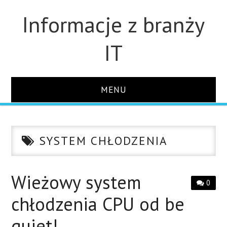
Informacje z branży
IT
MENU
STRONA GŁÓWNA
SYSTEM CHŁODZENIA
DLA FIRM
DYSKI
Wieżowy system
0
chłodzenia CPU od be
MONITORY
quiet!