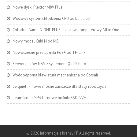
Nowe dyski Plextor M8V Plus
Wieżowy system chłodzenia CPU od be quiet!
Colorful iGame G-ONE PLUS – zestaw komputerowy All in One
Nowy model Cubi N od MSI
Nowoczesne przełączniki PoE+ od TP-Link
Serwer plików NAS z systemem QuTS hero
Wodoodporna klawiatura mechaniczna od Corsair
be quiet! – nowe mocne zasilacze dla stacji roboczych
TeamGroup MP33 – nowe nośniki SSD NVMe
© 2026 Informacje z branży IT. All rights reserved.