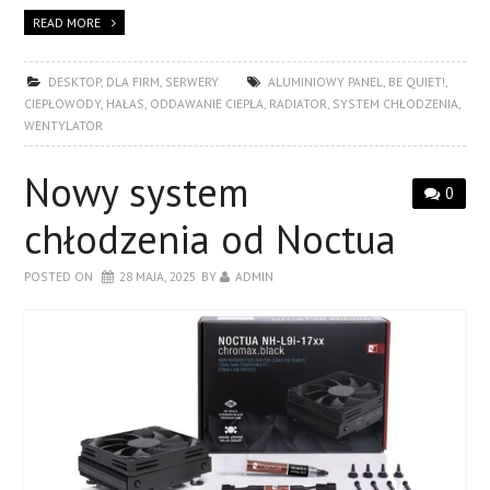
READ MORE
DESKTOP
,
DLA FIRM
,
SERWERY
ALUMINIOWY PANEL
,
BE QUIET!
,
CIEPŁOWODY
,
HAŁAS
,
ODDAWANIE CIEPŁA
,
RADIATOR
,
SYSTEM CHŁODZENIA
,
WENTYLATOR
Nowy system
0
chłodzenia od Noctua
POSTED ON
28 MAJA, 2025
BY
ADMIN