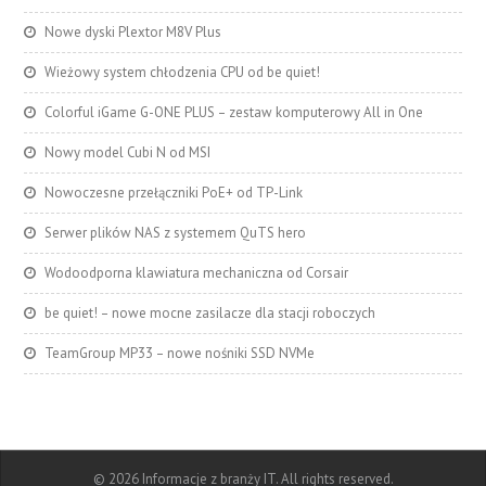
Nowe dyski Plextor M8V Plus
Wieżowy system chłodzenia CPU od be quiet!
Colorful iGame G-ONE PLUS – zestaw komputerowy All in One
Nowy model Cubi N od MSI
Nowoczesne przełączniki PoE+ od TP-Link
Serwer plików NAS z systemem QuTS hero
Wodoodporna klawiatura mechaniczna od Corsair
be quiet! – nowe mocne zasilacze dla stacji roboczych
TeamGroup MP33 – nowe nośniki SSD NVMe
© 2026 Informacje z branży IT. All rights reserved.