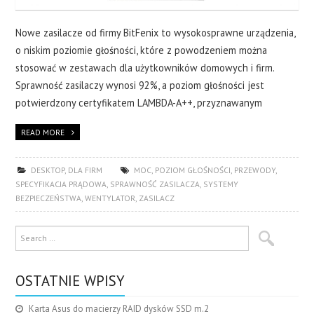
Nowe zasilacze od firmy BitFenix to wysokosprawne urządzenia,
o niskim poziomie głośności, które z powodzeniem można
stosować w zestawach dla użytkowników domowych i firm.
Sprawność zasilaczy wynosi 92%, a poziom głośności jest
potwierdzony certyfikatem LAMBDA-A++, przyznawanym
READ MORE
DESKTOP
,
DLA FIRM
MOC
,
POZIOM GŁOŚNOŚCI
,
PRZEWODY
,
SPECYFIKACJA PRĄDOWA
,
SPRAWNOŚĆ ZASILACZA
,
SYSTEMY
BEZPIECZEŃSTWA
,
WENTYLATOR
,
ZASILACZ
OSTATNIE WPISY
Karta Asus do macierzy RAID dysków SSD m.2