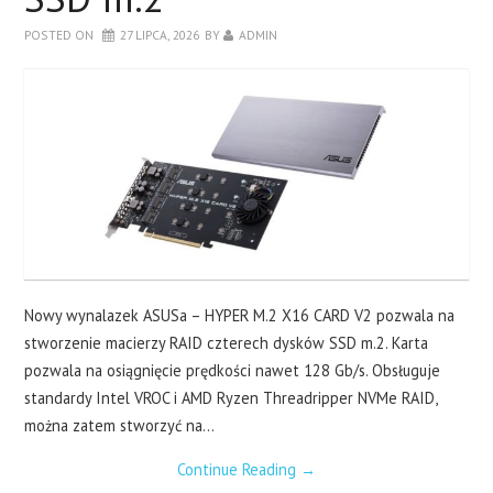
LAPTOPY
POSTED ON
27 LIPCA, 2026
BY
ADMIN
DRUKARKI
SERWERY
O NAS
KONTAKT
Nowy wynalazek ASUSa – HYPER M.2 X16 CARD V2 pozwala na
stworzenie macierzy RAID czterech dysków SSD m.2. Karta
pozwala na osiągnięcie prędkości nawet 128 Gb/s. Obsługuje
standardy Intel VROC i AMD Ryzen Threadripper NVMe RAID,
można zatem stworzyć na…
Continue Reading
→