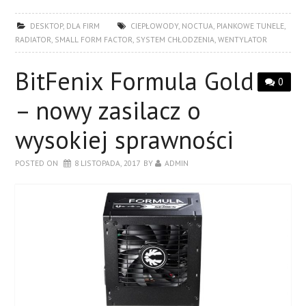
DESKTOP
,
DLA FIRM
CIEPŁOWODY
,
NOCTUA
,
PIANKOWE TUNELE
,
RADIATOR
,
SMALL FORM FACTOR
,
SYSTEM CHŁODZENIA
,
WENTYLATOR
BitFenix Formula Gold
0
– nowy zasilacz o
wysokiej sprawności
POSTED ON
8 LISTOPADA, 2017
BY
ADMIN