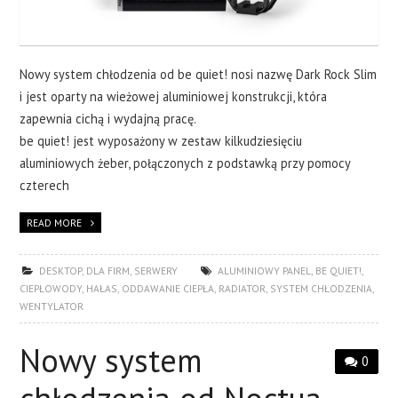
Nowy system chłodzenia od be quiet! nosi nazwę Dark Rock Slim
i jest oparty na wieżowej aluminiowej konstrukcji, która
zapewnia cichą i wydajną pracę.
be quiet! jest wyposażony w zestaw kilkudziesięciu
aluminiowych żeber, połączonych z podstawką przy pomocy
czterech
READ MORE
DESKTOP
,
DLA FIRM
,
SERWERY
ALUMINIOWY PANEL
,
BE QUIET!
,
CIEPŁOWODY
,
HAŁAS
,
ODDAWANIE CIEPŁA
,
RADIATOR
,
SYSTEM CHŁODZENIA
,
WENTYLATOR
Nowy system
0