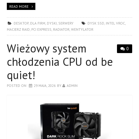
READ MORE
DESKTOP
,
DLA FIRM
,
DYSKI
,
SERWERY
DYSK SSD
,
INTEL VROC
,
MACIERZ RAID
,
PCI EXPRESS
,
RADIATOR
,
WENTYLATOR
Wieżowy system
0
chłodzenia CPU od be
quiet!
POSTED ON
29 MAJA, 2026
BY
ADMIN