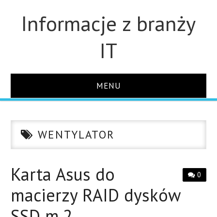
Informacje z branży
IT
MENU
STRONA GŁÓWNA
WENTYLATOR
DLA FIRM
DYSKI
Karta Asus do
0
macierzy RAID dysków
MONITORY
SSD m.2