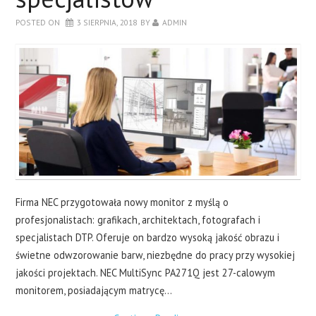
LAPTOPY
POSTED ON
3 SIERPNIA, 2018
BY
ADMIN
DRUKARKI
SERWERY
O NAS
KONTAKT
Firma NEC przygotowała nowy monitor z myślą o
profesjonalistach: grafikach, architektach, fotografach i
specjalistach DTP. Oferuje on bardzo wysoką jakość obrazu i
świetne odwzorowanie barw, niezbędne do pracy przy wysokiej
jakości projektach. NEC MultiSync PA271Q jest 27-calowym
monitorem, posiadającym matrycę…