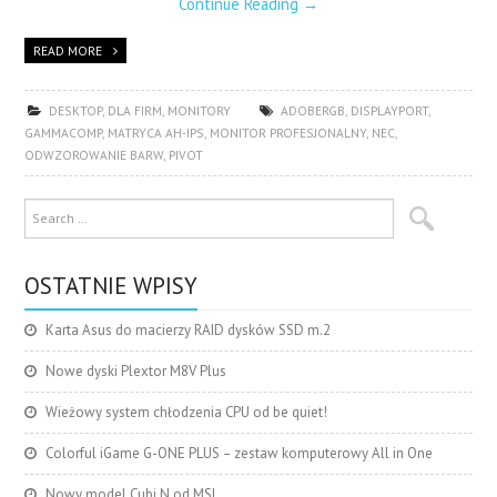
Continue Reading
→
READ MORE
DESKTOP
,
DLA FIRM
,
MONITORY
ADOBERGB
,
DISPLAYPORT
,
GAMMACOMP
,
MATRYCA AH-IPS
,
MONITOR PROFESJONALNY
,
NEC
,
ODWZOROWANIE BARW
,
PIVOT
OSTATNIE WPISY
Karta Asus do macierzy RAID dysków SSD m.2
Nowe dyski Plextor M8V Plus
Wieżowy system chłodzenia CPU od be quiet!
Colorful iGame G-ONE PLUS – zestaw komputerowy All in One
Nowy model Cubi N od MSI