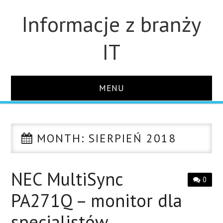
Informacje z branży
IT
MENU
STRONA GŁÓWNA
MONTH:
SIERPIEŃ 2018
DLA FIRM
DYSKI
NEC MultiSync
0
PA271Q – monitor dla
MONITORY
specjalistów