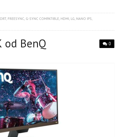
PORT
,
FREESYNC
,
G-SYNC COMPATIBLE
,
HDMI
,
LG
,
NANO IPS
,
K od BenQ
0