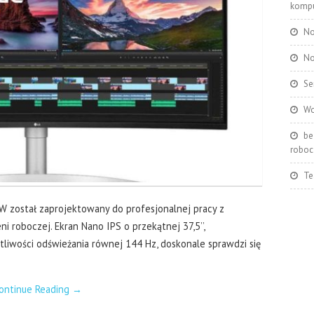
kompu
No
No
Se
Wo
be
roboc
Te
został zaprojektowany do profesjonalnej pracy z
 roboczej. Ekran Nano IPS o przekątnej 37,5’’,
otliwości odświeżania równej 144 Hz, doskonale sprawdzi się
ontinue Reading
→