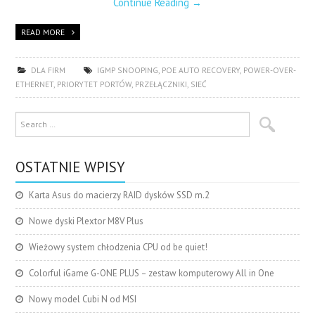
Continue Reading
→
READ MORE
DLA FIRM
IGMP SNOOPING
,
POE AUTO RECOVERY
,
POWER-OVER-
ETHERNET
,
PRIORYTET PORTÓW
,
PRZEŁĄCZNIKI
,
SIEĆ
OSTATNIE WPISY
Karta Asus do macierzy RAID dysków SSD m.2
Nowe dyski Plextor M8V Plus
Wieżowy system chłodzenia CPU od be quiet!
Colorful iGame G-ONE PLUS – zestaw komputerowy All in One
Nowy model Cubi N od MSI