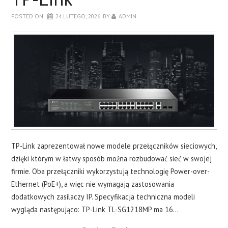
LAPTOPY
POSTED ON
24 LUTEGO, 2026
BY
ADMIN
DRUKARKI
SERWERY
O NAS
KONTAKT
TP-Link zaprezentował nowe modele przełączników sieciowych,
dzięki którym w łatwy sposób można rozbudować sieć w swojej
firmie. Oba przełączniki wykorzystują technologię Power-over-
Ethernet (PoE+), a więc nie wymagają zastosowania
dodatkowych zasilaczy IP. Specyfikacja techniczna modeli
wygląda następująco: TP-Link TL-SG1218MP ma 16…