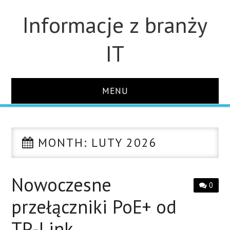
Informacje z branży
IT
MENU
STRONA GŁÓWNA
MONTH:
LUTY 2026
DLA FIRM
DYSKI
Nowoczesne
0
przełączniki PoE+ od
MONITORY
TP-Link