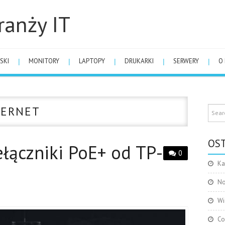
ranży IT
SKI
MONITORY
LAPTOPY
DRUKARKI
SERWERY
O
HERNET
OST
łączniki PoE+ od TP-
0
Ka
No
Wi
Co