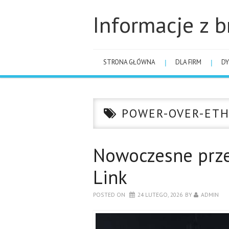
Informacje z b
STRONA GŁÓWNA
DLA FIRM
DY
POWER-OVER-ET
Nowoczesne prze
Link
POSTED ON
24 LUTEGO, 2026
BY
ADMIN