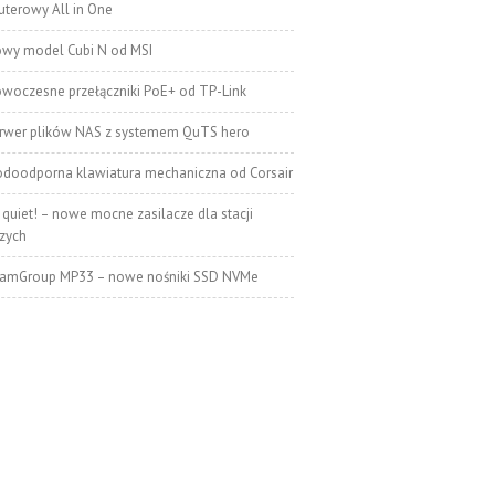
terowy All in One
wy model Cubi N od MSI
woczesne przełączniki PoE+ od TP-Link
rwer plików NAS z systemem QuTS hero
doodporna klawiatura mechaniczna od Corsair
 quiet! – nowe mocne zasilacze dla stacji
zych
amGroup MP33 – nowe nośniki SSD NVMe