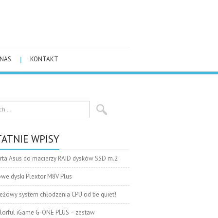
 NAS
KONTAKT
ATNIE WPISY
rta Asus do macierzy RAID dysków SSD m.2
we dyski Plextor M8V Plus
eżowy system chłodzenia CPU od be quiet!
lorful iGame G-ONE PLUS – zestaw