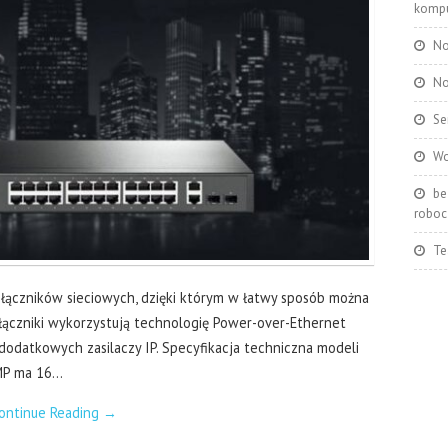
kompu
No
No
Se
Wo
be
roboc
Te
ączników sieciowych, dzięki którym w łatwy sposób można
ełączniki wykorzystują technologię Power-over-Ethernet
dodatkowych zasilaczy IP. Specyfikacja techniczna modeli
MP ma 16…
ontinue Reading
→