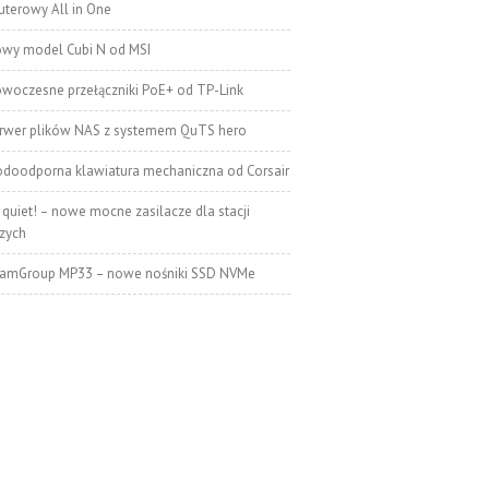
terowy All in One
wy model Cubi N od MSI
woczesne przełączniki PoE+ od TP-Link
rwer plików NAS z systemem QuTS hero
doodporna klawiatura mechaniczna od Corsair
 quiet! – nowe mocne zasilacze dla stacji
zych
amGroup MP33 – nowe nośniki SSD NVMe