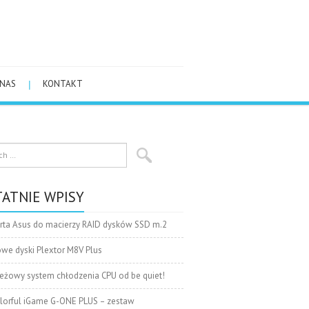
 NAS
KONTAKT
ATNIE WPISY
rta Asus do macierzy RAID dysków SSD m.2
we dyski Plextor M8V Plus
eżowy system chłodzenia CPU od be quiet!
lorful iGame G-ONE PLUS – zestaw