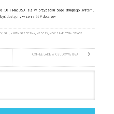
ws 10 i MacOSX, ale w przypadku tego drugiego systemu,
a być dostępny w cenie 329 dolarów.
TX
,
GPU
,
KARTA GRAFICZNA
,
MACOSX
,
MOC GRAFICZNA
,
STACJA
COFFEE LAKE W OBUDOWIE BGA