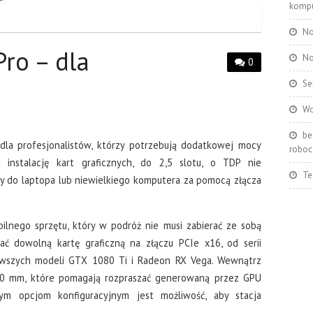
kompu
No
Pro – dla
No
0
Se
Wo
be
dla profesjonalistów, którzy potrzebują dodatkowej mocy
roboc
 instalację kart graficznych, do 2,5 slotu, o TDP nie
Te
y do laptopa lub niewielkiego komputera za pomocą złącza
bilnego sprzętu, który w podróż nie musi zabierać ze sobą
ać dowolną kartę graficzną na złączu PCIe x16, od serii
wszych modeli GTX 1080 Ti i Radeon RX Vega. Wewnątrz
20 mm, które pomagają rozpraszać generowaną przez GPU
nym opcjom konfiguracyjnym jest możliwość, aby stacja