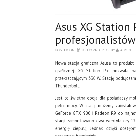
Asus XG Station 
profesjonalistów
POSTED ON
8 STYCZNIA, 2018
BY
ADMIN
Nowa stacja graficzna Asusa to produkt 
graficznej. XG Station Pro pozwala na
przekraczającym 330 W. Stację podłączam
Thunderbolt.
Jest to świetna opcja dla posiadaczy mo
pełni mocy. W stacji możemy zainstalow
GeForce GTX 900 i Radeon R9 do najno
stacji zamontowano dwa wentylatory 1
energię cieplną. Jednak dzięki dostęp
pracowała bezgłośnie.