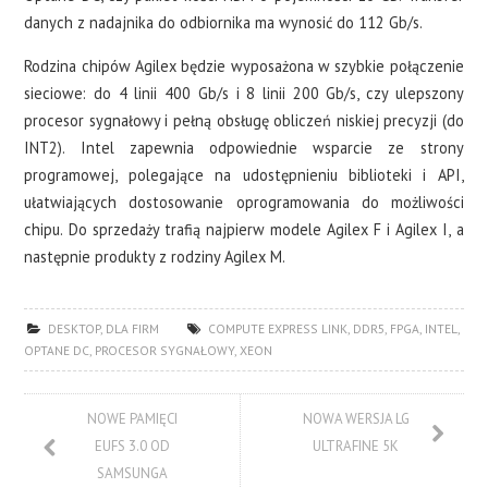
danych z nadajnika do odbiornika ma wynosić do 112 Gb/s.
Rodzina chipów Agilex będzie wyposażona w szybkie połączenie
sieciowe: do 4 linii 400 Gb/s i 8 linii 200 Gb/s, czy ulepszony
procesor sygnałowy i pełną obsługę obliczeń niskiej precyzji (do
INT2). Intel zapewnia odpowiednie wsparcie ze strony
programowej, polegające na udostępnieniu biblioteki i API,
ułatwiających dostosowanie oprogramowania do możliwości
chipu. Do sprzedaży trafią najpierw modele Agilex F i Agilex I, a
następnie produkty z rodziny Agilex M.
DESKTOP
,
DLA FIRM
COMPUTE EXPRESS LINK
,
DDR5
,
FPGA
,
INTEL
,
OPTANE DC
,
PROCESOR SYGNAŁOWY
,
XEON
NOWE PAMIĘCI
NOWA WERSJA LG
EUFS 3.0 OD
ULTRAFINE 5K
SAMSUNGA