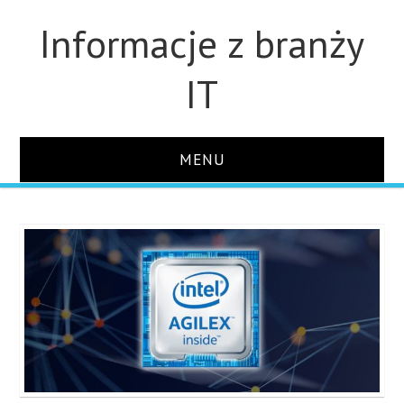
Informacje z branży
IT
MENU
STRONA GŁÓWNA
DLA FIRM
DYSKI
MONITORY