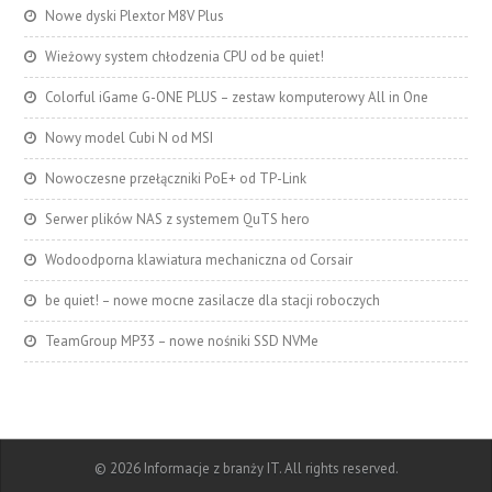
Nowe dyski Plextor M8V Plus
Wieżowy system chłodzenia CPU od be quiet!
Colorful iGame G-ONE PLUS – zestaw komputerowy All in One
Nowy model Cubi N od MSI
Nowoczesne przełączniki PoE+ od TP-Link
Serwer plików NAS z systemem QuTS hero
Wodoodporna klawiatura mechaniczna od Corsair
be quiet! – nowe mocne zasilacze dla stacji roboczych
TeamGroup MP33 – nowe nośniki SSD NVMe
© 2026 Informacje z branży IT. All rights reserved.