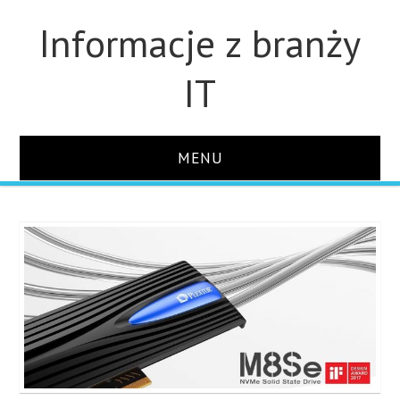
Informacje z branży
IT
MENU
STRONA GŁÓWNA
DLA FIRM
DYSKI
MONITORY