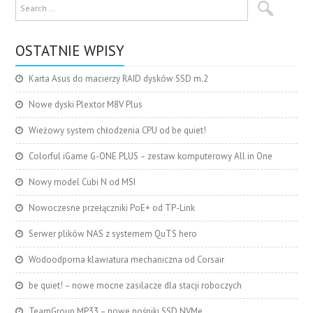
OSTATNIE WPISY
Karta Asus do macierzy RAID dysków SSD m.2
Nowe dyski Plextor M8V Plus
Wieżowy system chłodzenia CPU od be quiet!
Colorful iGame G-ONE PLUS – zestaw komputerowy All in One
Nowy model Cubi N od MSI
Nowoczesne przełączniki PoE+ od TP-Link
Serwer plików NAS z systemem QuTS hero
Wodoodporna klawiatura mechaniczna od Corsair
be quiet! – nowe mocne zasilacze dla stacji roboczych
TeamGroup MP33 – nowe nośniki SSD NVMe