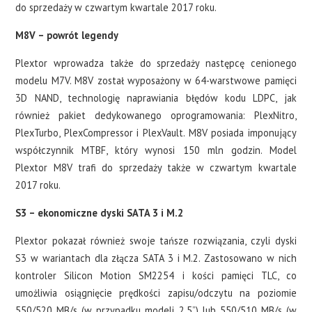
do sprzedaży w czwartym kwartale 2017 roku.
M8V – powrót legendy
Plextor wprowadza także do sprzedaży następcę cenionego
modelu M7V. M8V został wyposażony w 64-warstwowe pamięci
3D NAND, technologię naprawiania błędów kodu LDPC, jak
również pakiet dedykowanego oprogramowania: PlexNitro,
PlexTurbo, PlexCompressor i PlexVault. M8V posiada imponujący
współczynnik MTBF, który wynosi 150 mln godzin. Model
Plextor M8V trafi do sprzedaży także w czwartym kwartale
2017 roku.
S3 – ekonomiczne dyski SATA 3 i M.2
Plextor pokazał również swoje tańsze rozwiązania, czyli dyski
S3 w wariantach dla złącza SATA 3 i M.2. Zastosowano w nich
kontroler Silicon Motion SM2254 i kości pamięci TLC, co
umożliwia osiągnięcie prędkości zapisu/odczytu na poziomie
550/520 MB/s (w przypadku modeli 2,5”) lub 550/510 MB/s (w