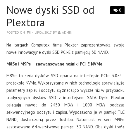
LAPTOPY
Nowe dyski SSD od
0
DRUKARKI
Plextora
POSTED ON
4 LIPCA, 2017
BY
ADMIN
SERWERY
Na targach Computex firma Plextor zaprezentowała swoje
O NAS
nowe innowacyjne dyski SSD PCI-E z pamięcią 3D NAND.
M8Se i M9Pe – zaawansowane nośniki PCI-E NVMe
KONTAKT
M8Se to seria dysków SSD oparta na interfejsie PCIe 3.0×4 i
protokole NVMe. Wykorzystane w nich technologie sprawiają, że
parametry zapisu i odczytu są znacząco wyższe niż w przypadku
tradycyjnych dysków SSD z interfejsem SATA. Dyski Plextor
osiągają nawet do 2450 MB/s i 1000 MB/s podczas
sekwencyjnego odczytu i zapisu. Wyposażono je w pamięć TLC
NAND, dostarczoną przez Toshiba. Natomiast w serii M9Pe
zastosowano 64-warstwowe pamięci 3D NAND. Oba dyski trafią