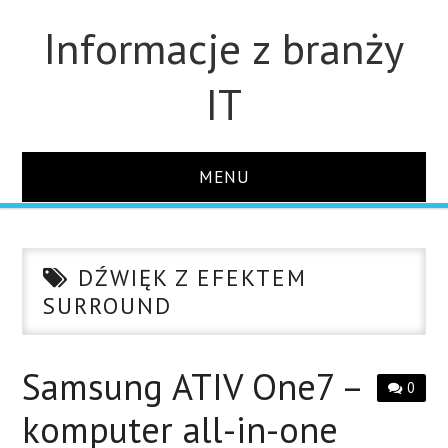
Informacje z branży
IT
MENU
STRONA GŁÓWNA
DŹWIĘK Z EFEKTEM
DLA FIRM
SURROUND
DYSKI
Samsung ATIV One7 –
0
MONITORY
komputer all-in-one