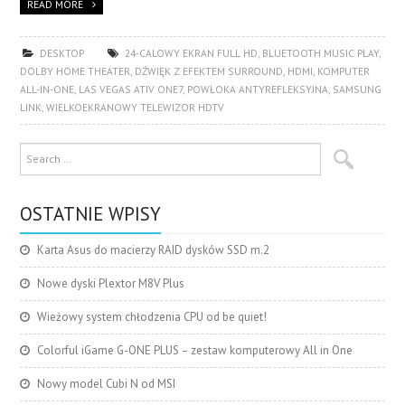
READ MORE
DESKTOP
24-CALOWY EKRAN FULL HD
,
BLUETOOTH MUSIC PLAY
,
DOLBY HOME THEATER
,
DŹWIĘK Z EFEKTEM SURROUND
,
HDMI
,
KOMPUTER
ALL-IN-ONE
,
LAS VEGAS ATIV ONE7
,
POWŁOKA ANTYREFLEKSYJNA
,
SAMSUNG
LINK
,
WIELKOEKRANOWY TELEWIZOR HDTV
OSTATNIE WPISY
Karta Asus do macierzy RAID dysków SSD m.2
Nowe dyski Plextor M8V Plus
Wieżowy system chłodzenia CPU od be quiet!
Colorful iGame G-ONE PLUS – zestaw komputerowy All in One
Nowy model Cubi N od MSI