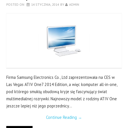
LAPTOPY
POSTED ON
14 STYCZNIA, 2014
BY
ADMIN
DRUKARKI
SERWERY
O NAS
KONTAKT
Firma Samsung Electronics Co., Ltd zaprezentowała na CES w
Las Vegas ATIV One7 2014 Edition, a więc komputer all-in-one,
pod którego smukłą obudową kryje się fascynujący świat
multimedialnej rozrywki. Najnowszy model z rodziny ATIV One
jeszcze lepiej niż jego poprzednicy…
Continue Reading
→