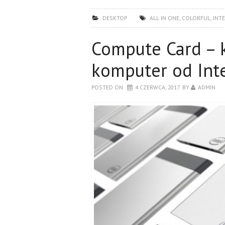
DESKTOP
ALL IN ONE
,
COLORFUL
,
INTE
Compute Card – 
komputer od Int
POSTED ON
4 CZERWCA, 2017
BY
ADMIN