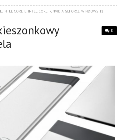
L
,
INTEL CORE I5
,
INTEL CORE I7
,
NVIDIA GEFORCE
,
WINDOWS 11
kieszonkowy
0
ela