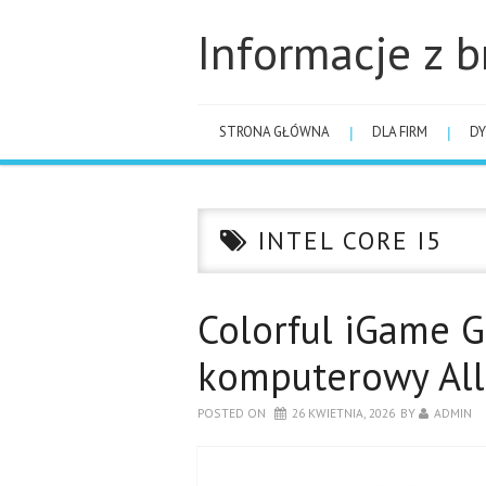
Informacje z b
STRONA GŁÓWNA
DLA FIRM
DY
INTEL CORE I5
Colorful iGame 
komputerowy All
POSTED ON
26 KWIETNIA, 2026
BY
ADMIN