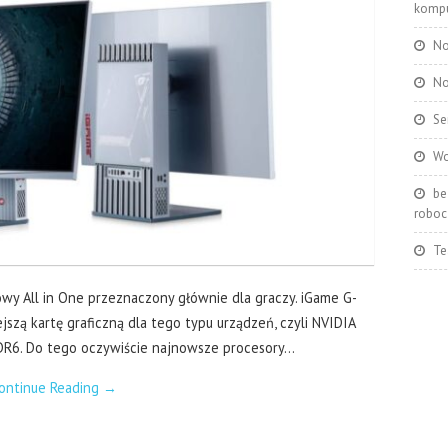
kompu
No
No
Se
Wo
be
roboc
Te
y All in One przeznaczony głównie dla graczy. iGame G-
zą kartę graficzną dla tego typu urządzeń, czyli NVIDIA
R6. Do tego oczywiście najnowsze procesory…
ontinue Reading
→