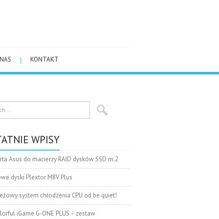
 NAS
KONTAKT
ATNIE WPISY
rta Asus do macierzy RAID dysków SSD m.2
we dyski Plextor M8V Plus
eżowy system chłodzenia CPU od be quiet!
lorful iGame G-ONE PLUS – zestaw