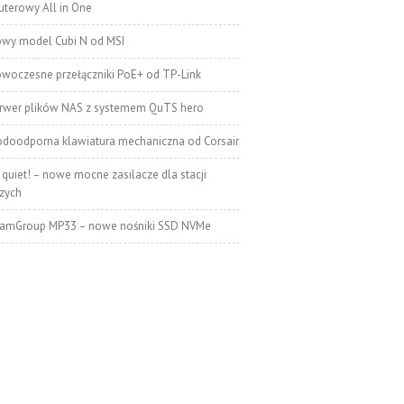
terowy All in One
wy model Cubi N od MSI
woczesne przełączniki PoE+ od TP-Link
rwer plików NAS z systemem QuTS hero
doodporna klawiatura mechaniczna od Corsair
 quiet! – nowe mocne zasilacze dla stacji
zych
amGroup MP33 – nowe nośniki SSD NVMe