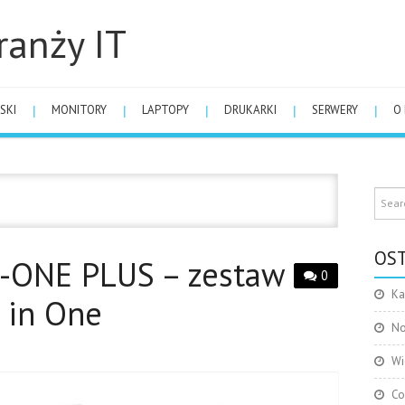
ranży IT
SKI
MONITORY
LAPTOPY
DRUKARKI
SERWERY
O
OST
G-ONE PLUS – zestaw
0
Ka
 in One
No
Wi
Co