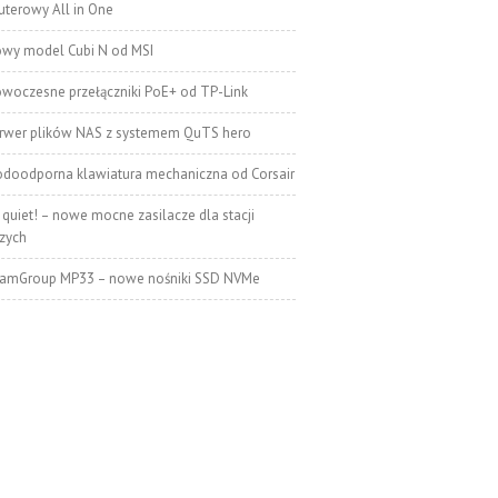
terowy All in One
wy model Cubi N od MSI
woczesne przełączniki PoE+ od TP-Link
rwer plików NAS z systemem QuTS hero
doodporna klawiatura mechaniczna od Corsair
 quiet! – nowe mocne zasilacze dla stacji
zych
amGroup MP33 – nowe nośniki SSD NVMe