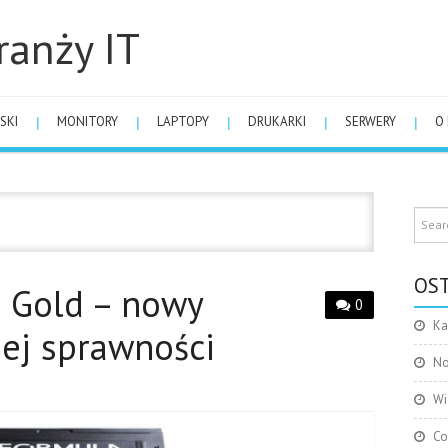
ranży IT
SKI
MONITORY
LAPTOPY
DRUKARKI
SERWERY
O
OST
a Gold – nowy
0
Ka
iej sprawności
No
Wi
Co