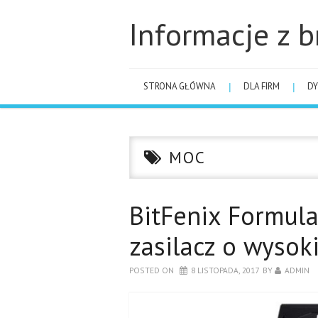
Informacje z b
STRONA GŁÓWNA
DLA FIRM
DY
MOC
BitFenix Formul
zasilacz o wysok
POSTED ON
8 LISTOPADA, 2017
BY
ADMIN