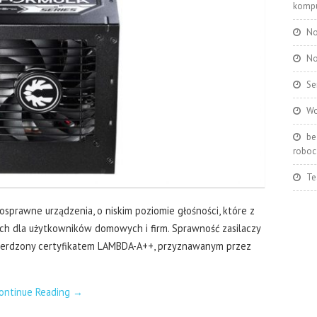
kompu
No
No
Se
Wo
be
roboc
Te
osprawne urządzenia, o niskim poziomie głośności, które z
 dla użytkowników domowych i firm. Sprawność zasilaczy
wierdzony certyfikatem LAMBDA-A++, przyznawanym przez
ontinue Reading
→