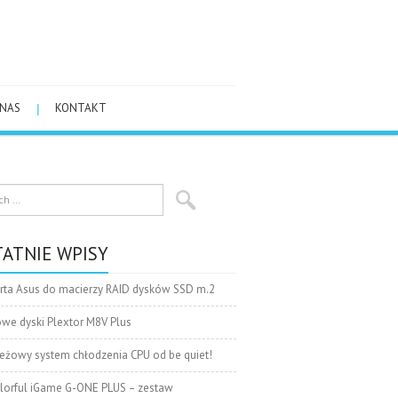
 NAS
KONTAKT
ATNIE WPISY
rta Asus do macierzy RAID dysków SSD m.2
we dyski Plextor M8V Plus
eżowy system chłodzenia CPU od be quiet!
lorful iGame G-ONE PLUS – zestaw