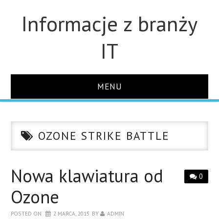
Informacje z branży
IT
MENU
STRONA GŁÓWNA
OZONE STRIKE BATTLE
DLA FIRM
DYSKI
Nowa klawiatura od
0
Ozone
MONITORY
POSTED ON
2 MARCA, 2015
BY
ADMIN