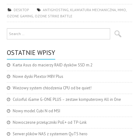
DESKTOP
ANTIGHOSTING
,
KLAWIATURA MECHANICZNA
,
MMO
,
OZONE GAMING
,
OZONE STRIKE BATTLE
OSTATNIE WPISY
Karta Asus do macierzy RAID dysków SSD m.2
Nowe dyski Plextor M8V Plus
Wieżowy system chłodzenia CPU od be quiet!
Colorful iGame G-ONE PLUS – zestaw komputerowy All in One
Nowy model Cubi N od MSI
Nowoczesne przełączniki PoE+ od TP-Link
Serwer plików NAS z systemem QuTS hero