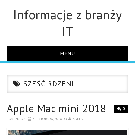
Informacje z branży
IT
MENU
STRONA GŁÓWNA
SZEŚĆ RDZENI
DLA FIRM
DYSKI
Apple Mac mini 2018
0
POSTED ON
5 LISTOPADA, 2018
BY
ADMIN
MONITORY