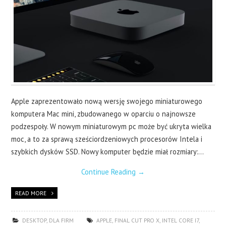
LAPTOPY
DRUKARKI
SERWERY
O NAS
Apple zaprezentowało nową wersję swojego miniaturowego
komputera Mac mini, zbudowanego w oparciu o najnowsze
KONTAKT
podzespoły. W nowym miniaturowym pc może być ukryta wielka
moc, a to za sprawą sześciordzeniowych procesorów Intela i
szybkich dysków SSD. Nowy komputer będzie miał rozmiary:…
Continue Reading
→
READ MORE
DESKTOP
,
DLA FIRM
APPLE
,
FINAL CUT PRO X
,
INTEL CORE I7
,