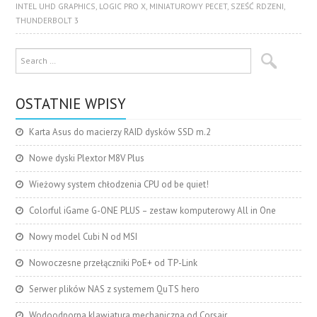
INTEL UHD GRAPHICS
,
LOGIC PRO X
,
MINIATUROWY PECET
,
SZEŚĆ RDZENI
,
THUNDERBOLT 3
OSTATNIE WPISY
Karta Asus do macierzy RAID dysków SSD m.2
Nowe dyski Plextor M8V Plus
Wieżowy system chłodzenia CPU od be quiet!
Colorful iGame G-ONE PLUS – zestaw komputerowy All in One
Nowy model Cubi N od MSI
Nowoczesne przełączniki PoE+ od TP-Link
Serwer plików NAS z systemem QuTS hero
Wodoodporna klawiatura mechaniczna od Corsair