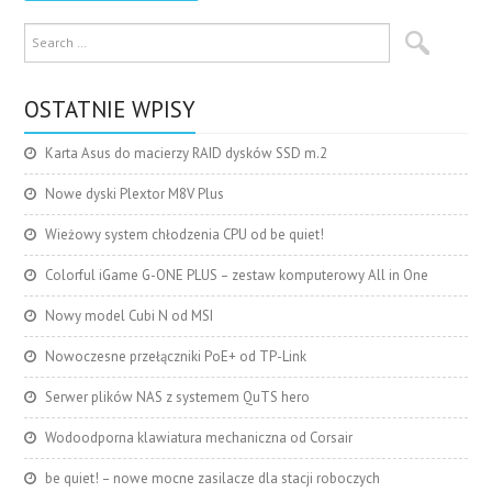
OSTATNIE WPISY
Karta Asus do macierzy RAID dysków SSD m.2
Nowe dyski Plextor M8V Plus
Wieżowy system chłodzenia CPU od be quiet!
Colorful iGame G-ONE PLUS – zestaw komputerowy All in One
Nowy model Cubi N od MSI
Nowoczesne przełączniki PoE+ od TP-Link
Serwer plików NAS z systemem QuTS hero
Wodoodporna klawiatura mechaniczna od Corsair
be quiet! – nowe mocne zasilacze dla stacji roboczych