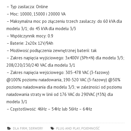
– Typ zasilacza: Online
– Moc: 10000, 15000 i 20000 VA
– Maksymalna moc po złączeniu trzech zasilaczy: do 60 kVA dla
modelu 3/1; do 45 kVA dla modelu 3/3
– Współczynnik mocy: 0.9
– Baterie: 2x20x 12V/9Ah
– Możliwość podłączenia zewnętrznej baterii: tak
– Zakres napięcia wyjściowego: 3x400V (3Ph+N) dla modelu 3/3;
208/220/230/240 VAC dla modelu 3/1
– Zakres napięcia wejściowego: 305-478 VAC (3-fazowy)
@100% poziomu naładowania, 190-520 VAC (3-fazowy) @50%
poziomu naładowania dla modelu 3/3; w zależności od poziomu
naładowania straty w linii od 176 VAC do 290VAC (±3%) dla
modelu 3/1
– Częstotliwość: 46Hz – 54Hz lub 56Hz – 64Hz
DLA FIRM
,
SERWERY
PLUG AND PLAY
,
POJEMNOŚĆ