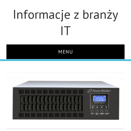
Informacje z branży
IT
MENU
STRONA GŁÓWNA
DLA FIRM
DYSKI
MONITORY