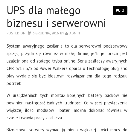
LAPTOPY
UPS dla małego
0
DRUKARKI
biznesu i serwerowni
POSTED ON
6 GRUDNIA, 2016
BY
ADMIN
SERWERY
System awaryjnego zasilania to dla serwerowni podstawowy
O NAS
sprzęt, przyda się również w małej firmie, jeśli jej praca jest
uzależniona od stałego trybu online. Seria zasilaczy awaryjnych
KONTAKT
CPR 3/1 i 3/3 od Power Walkera oparta o technologię plug and
play wydaje się być idealnym rozwiązaniem dla tego rodzaju
potrzeb.
W urządzeniach tych montaż kolejnych battery packów nie
powinien nastręczać żadnych trudności. Co więcej przyłączenia
większej ilości modułów baterii można dokonać również w
czasie trwania pracy zasilacza.
Biznesowe serwery wymagają nieco większej ilości mocy do