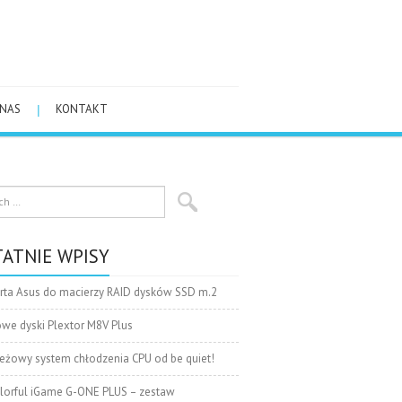
 NAS
KONTAKT
ATNIE WPISY
rta Asus do macierzy RAID dysków SSD m.2
we dyski Plextor M8V Plus
eżowy system chłodzenia CPU od be quiet!
lorful iGame G-ONE PLUS – zestaw