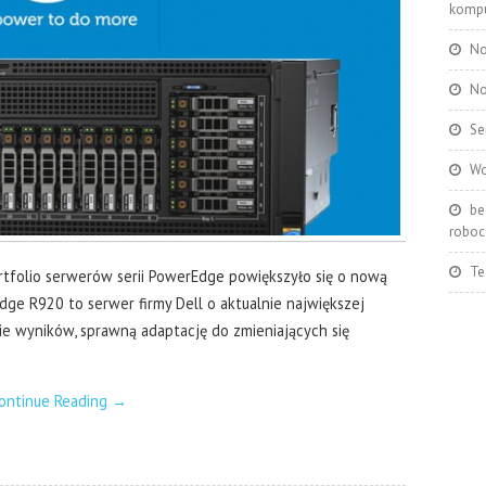
kompu
No
No
Se
Wo
be
roboc
Te
ortfolio serwerów serii PowerEdge powiększyło się o nową
ge R920 to serwer firmy Dell o aktualnie największej
ie wyników, sprawną adaptację do zmieniających się
ontinue Reading
→