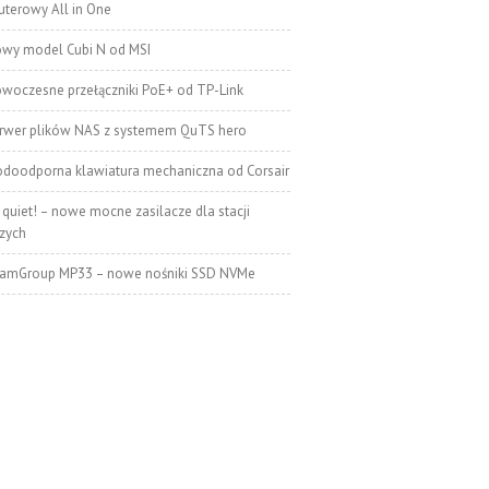
terowy All in One
wy model Cubi N od MSI
woczesne przełączniki PoE+ od TP-Link
rwer plików NAS z systemem QuTS hero
doodporna klawiatura mechaniczna od Corsair
 quiet! – nowe mocne zasilacze dla stacji
zych
amGroup MP33 – nowe nośniki SSD NVMe