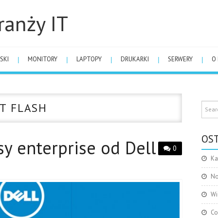
ranży IT
SKI
MONITORY
LAPTOPY
DRUKARKI
SERWERY
O
T FLASH
OST
y enterprise od Dell
0
Ka
No
Wi
Co