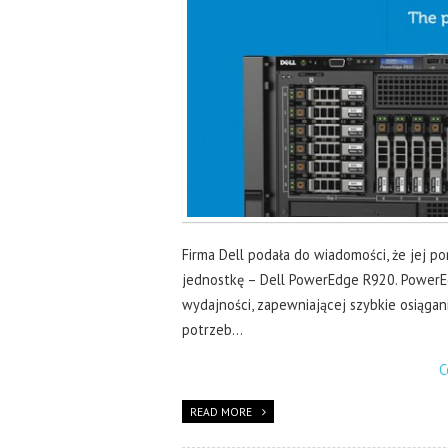
Firma Dell podała do wiadomości, że jej p
jednostkę – Dell PowerEdge R920. PowerEd
wydajności, zapewniającej szybkie osiągan
potrzeb…
C
READ MORE