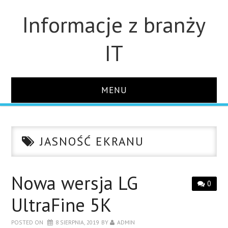
Informacje z branży
IT
MENU
STRONA GŁÓWNA
JASNOŚĆ EKRANU
DLA FIRM
DYSKI
Nowa wersja LG
0
UltraFine 5K
MONITORY
POSTED ON
8 SIERPNIA, 2019
BY
ADMIN