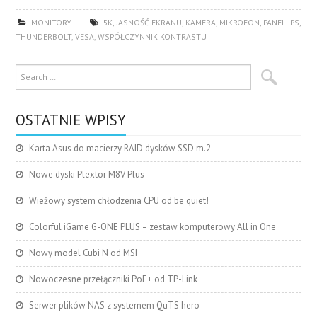
MONITORY
5K
,
JASNOŚĆ EKRANU
,
KAMERA
,
MIKROFON
,
PANEL IPS
,
THUNDERBOLT
,
VESA
,
WSPÓŁCZYNNIK KONTRASTU
OSTATNIE WPISY
Karta Asus do macierzy RAID dysków SSD m.2
Nowe dyski Plextor M8V Plus
Wieżowy system chłodzenia CPU od be quiet!
Colorful iGame G-ONE PLUS – zestaw komputerowy All in One
Nowy model Cubi N od MSI
Nowoczesne przełączniki PoE+ od TP-Link
Serwer plików NAS z systemem QuTS hero