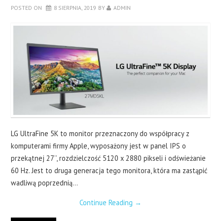
LAPTOPY
POSTED ON
8 SIERPNIA, 2019
BY
ADMIN
DRUKARKI
SERWERY
O NAS
KONTAKT
LG UltraFine 5K to monitor przeznaczony do współpracy z
komputerami firmy Apple, wyposażony jest w panel IPS o
przekątnej 27’’, rozdzielczość 5120 x 2880 pikseli i odświeżanie
60 Hz. Jest to druga generacja tego monitora, która ma zastąpić
wadliwą poprzednią…
Continue Reading
→