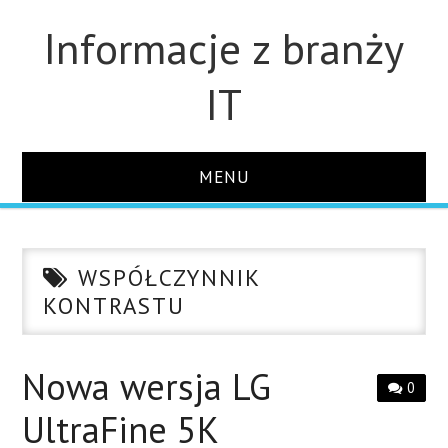
Informacje z branży
IT
MENU
STRONA GŁÓWNA
WSPÓŁCZYNNIK
DLA FIRM
KONTRASTU
DYSKI
Nowa wersja LG
0
MONITORY
UltraFine 5K