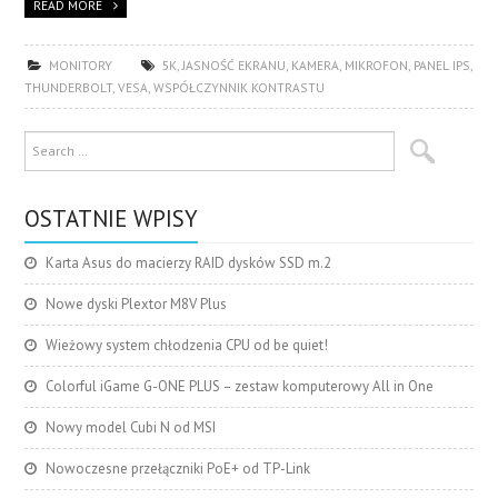
READ MORE
MONITORY
5K
,
JASNOŚĆ EKRANU
,
KAMERA
,
MIKROFON
,
PANEL IPS
,
THUNDERBOLT
,
VESA
,
WSPÓŁCZYNNIK KONTRASTU
OSTATNIE WPISY
Karta Asus do macierzy RAID dysków SSD m.2
Nowe dyski Plextor M8V Plus
Wieżowy system chłodzenia CPU od be quiet!
Colorful iGame G-ONE PLUS – zestaw komputerowy All in One
Nowy model Cubi N od MSI
Nowoczesne przełączniki PoE+ od TP-Link