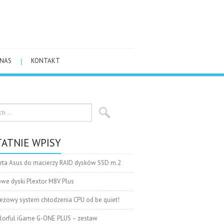
 NAS
KONTAKT
ATNIE WPISY
rta Asus do macierzy RAID dysków SSD m.2
we dyski Plextor M8V Plus
eżowy system chłodzenia CPU od be quiet!
lorful iGame G-ONE PLUS – zestaw