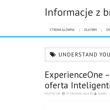
Informacje z b
STRONA GŁÓWNA
DLA FIRM
DY
UNDERSTAND YOU
ExperienceOne –
oferta Inteligen
POSTED ON
15 GRUDNIA, 2014
BY
ADMIN