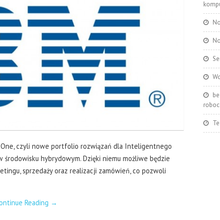
kompu
No
No
Se
Wo
be
roboc
Te
ne, czyli nowe portfolio rozwiązań dla Inteligentnego
i w środowisku hybrydowym. Dzięki niemu możliwe będzie
tingu, sprzedaży oraz realizacji zamówień, co pozwoli
ontinue Reading
→