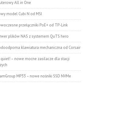
terowy All in One
wy model Cubi N od MSI
woczesne przełączniki PoE+ od TP-Link
rwer plików NAS z systemem QuTS hero
doodporna klawiatura mechaniczna od Corsair
 quiet! – nowe mocne zasilacze dla stacji
zych
amGroup MP33 – nowe nośniki SSD NVMe