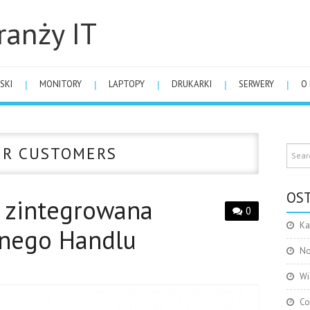
ranży IT
SKI
MONITORY
LAPTOPY
DRUKARKI
SERWERY
O
R CUSTOMERS
OST
 zintegrowana
0
Ka
tnego Handlu
No
Wi
Co